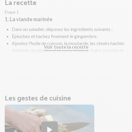
La recette
Étape 1
1. La viande marinée
Dans un saladier, déposez les ingrédients suivants :
Épluchez et hachez finement le gingembre.
Ajoutez l'huile de cuisson, la moutarde, les steaks hachés
Voir toute la recette
émiettés, le paprika et le curry Madras. Salez, poivrez et
mélangez bien.
Laissez mariner 15 min au frais.
Pendant ce temps, préparez le reste des ingrédients.
Les gestes de cuisine