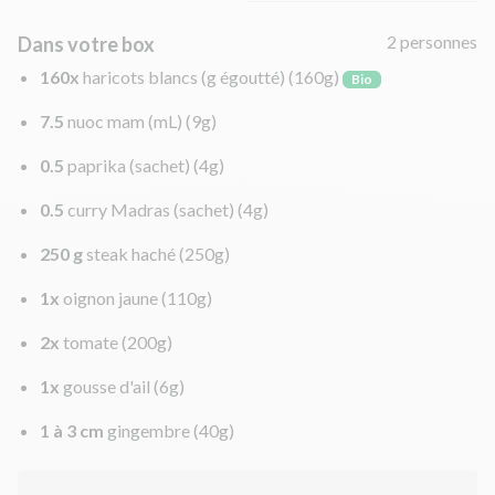
2 personnes
Dans votre box
160x
haricots blancs (g égoutté)
(160g)
Bio
7.5
nuoc mam (mL)
(9g)
0.5
paprika (sachet)
(4g)
0.5
curry Madras (sachet)
(4g)
250 g
steak haché
(250g)
1x
oignon jaune
(110g)
2x
tomate
(200g)
1x
gousse d'ail
(6g)
1 à 3 cm
gingembre
(40g)