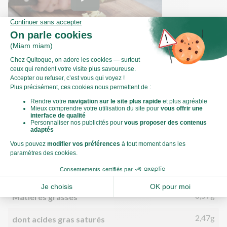
Comment préparer du gingembre ?
Valeurs nutritionnelles
Par personne
Pour 100g
560kJ
Énergie (kJ)
134kCal
Énergie (kCal)
6,57g
Matières grasses
2,47g
dont acides gras saturés