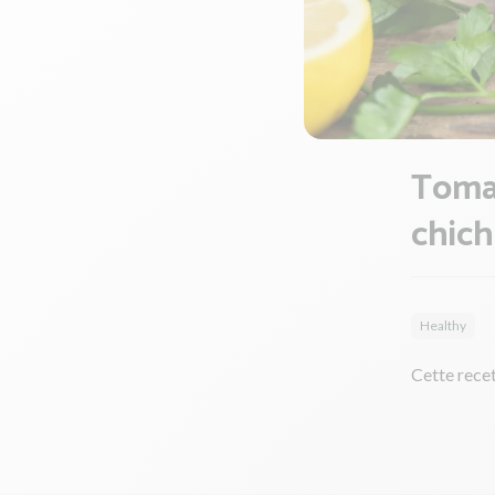
Tomat
chich
Healthy
Cette recet