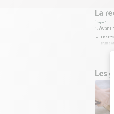
La re
Étape 1
1. Avant
Lisez to
fruits e
Préchau
Les g