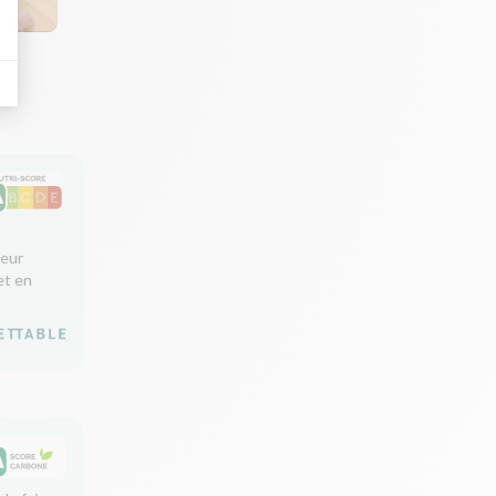
leur
et en