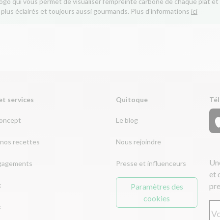
logo qui vous permet de visualiser l’empreinte carbone de chaque plat et 
 plus éclairés et toujours aussi gourmands. Plus d'informations
ici
et services
Quitoque
Tél
concept
Le blog
nos recettes
Nous rejoindre
Une
gagements
Presse et influenceurs
et 
x
pre
Paramètres des
cookies
x