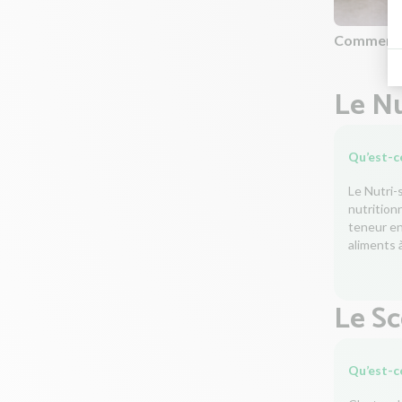
Comment c
Le Nu
Qu’est-ce
Le Nutri-
nutrition
teneur en 
aliments à
Le S
Qu’est-c