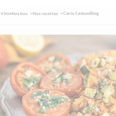
re box
Carte Cadeau
Blog
Nos box
Nos recettes