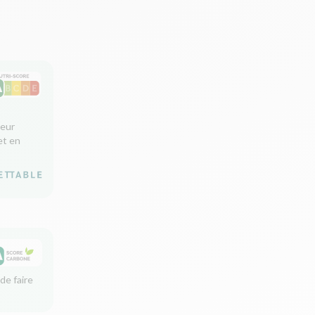
leur
et en
de faire