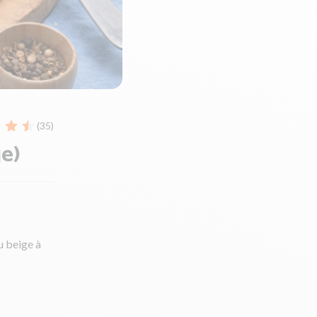
(35)
ge)
u beige à