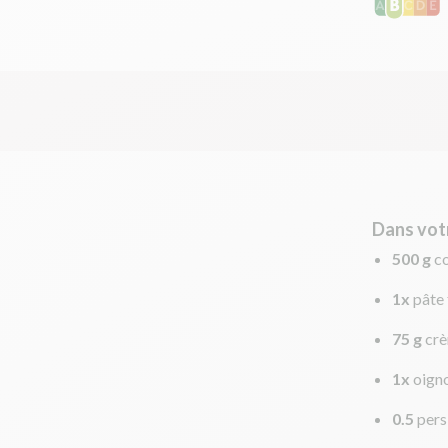
Dans vot
500 g
c
1x
pâte 
75 g
cr
1x
oign
0.5
pers