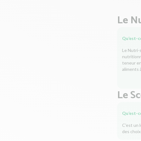
Le Nu
Qu’est-ce
Le Nutri-
nutrition
teneur en 
aliments à
Le S
Qu’est-c
C'est un 
des choix