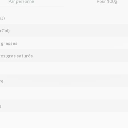
Par personne
Pour 100g
kJ)
kCal)
 grasses
des gras saturés
re
s