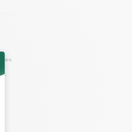
illère.
lez,
pour ne pas