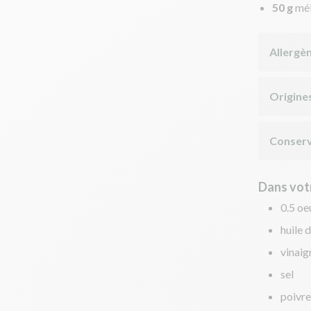
50 g
mél
Allergè
Origine
Conserv
Dans votr
0.5 oe
huile d
vinaig
sel
poivre