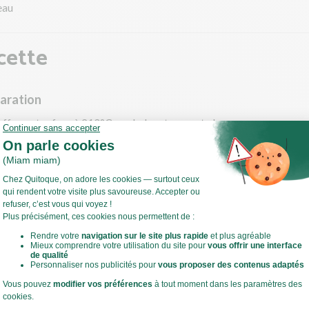
eau
cette
paration
ffez votre four à 210°C en chaleur tournante !
ce temps, épluchez la courge et retirez les graines à l'aide d'une cu
a en tranches puis taillez celles-ci en dés.
les sur une plaque allant au four. Versez un filet d'huile d'olive. Sa
. Mélangez bien pour tous les enrober.
Voir toute la recette
ez 15 min.
llèle, émincez finement l'oignon.
 sauteuse, faites chauffer un filet d'huile d'olive à feu moyen à vif.
evenir l'oignon 10 min. Salez, poivrez.
ez et ciselez le persil.
 laissez tiédir la courge avant de la déposer sur la pâte feuilletée 
 détrempe la pâte.