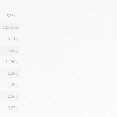
525kJ
125kCal
6,11g
4,06g
11,58g
1,60g
1,30g
2,46g
0,27g