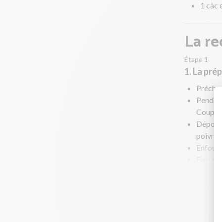
1 càc 
La re
Étape 1
1. La pré
Préchau
Pendant 
Coupez-l
Déposez-
poivrez
Enfourn
En para
Dans une
Faites r
Effeuill
Astuce :
qu'elle