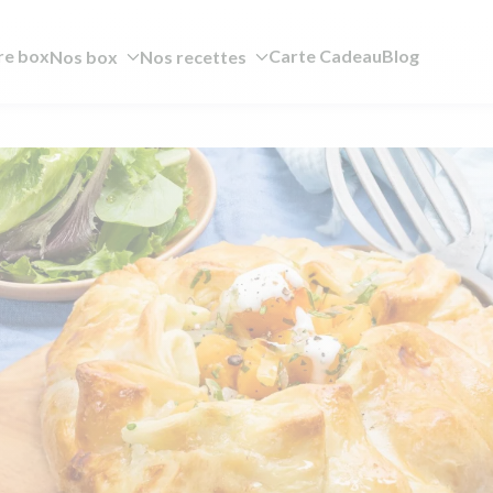
re box
Carte Cadeau
Blog
Nos box
Nos recettes