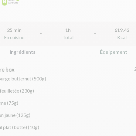
25 min
1h
619.43
En cuisine
Total
Kcal
Ingrédients
Équipement
re box
ourge butternut
(500g)
feuilletée
(230g)
ème
(75g)
on jaune
(125g)
il plat (botte)
(10g)