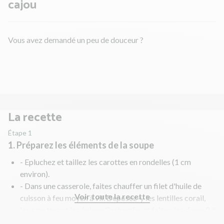
cajou
Vous avez demandé un peu de douceur ?
La recette
Étape 1
1. Préparez les éléments de la soupe
- Epluchez et taillez les carottes en rondelles (1 cm
environ).
- Dans une casserole, faites chauffer un filet d'huile de
Voir toute la recette
cuisson à feu moyen à vif. Déposez-y les lentilles corail,
les carottes et les épices Cachemire et faites-les dorer 2 à
3 min. Ajoutez-y le lait de coco, les tomates concassées et