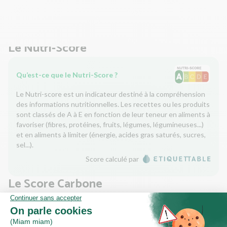
1L d'eau. Faites mijoter le tout 15 à 20 min jusqu'à ce que
les carottes soient tendres et les lentilles cuites.
Le Nutri-Score
Qu’est-ce que le Nutri-Score ?
Le Nutri-score est un indicateur destiné à la compréhension
des informations nutritionnelles. Les recettes ou les produits
sont classés de A à E en fonction de leur teneur en aliments à
favoriser (fibres, protéines, fruits, légumes, légumineuses...)
et en aliments à limiter (énergie, acides gras saturés, sucres,
sel...).
Score calculé par
Le Score Carbone
Qu’est-ce que le score carbone ?