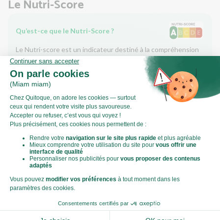
Le Nutri-Score
Qu’est-ce que le Nutri-Score ?
Le Nutri-score est un indicateur destiné à la compréhension
des informations nutritionnelles. Les recettes ou les produits
sont classés de A à E en fonction de leur teneur en aliments à
favoriser (fibres, protéines, fruits, légumes, légumineuses...)
et en aliments à limiter (énergie, acides gras saturés, sucres,
sel...).
Score calculé par
Le Score Carbone
Qu’est-ce que le score carbone ?
C'est un logo qui vous permet de visualiser l’empreinte
carbone de chaque plat et de faire des choix plus éclairés et
toujours aussi gourmands. Plus d'informations
ici