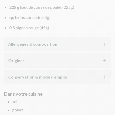
225 g
haut de cuisse de poulet
(225g)
qq brins
coriandre
(4g)
0.5
oignon rouge
(45g)
Allergènes & composition
Origines
Conservation & mode d'emploi
Dans votre cuisine
sel
poivre