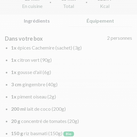
En cuisine
Total
Kcal
Ingrédients
Équipement
2 personnes
Dans votre box
1x
épices Cachemire (sachet)
(3g)
1x
citron vert
(90g)
1x
gousse d'ail
(6g)
3 cm
gingembre
(40g)
1x
piment oiseau
(2g)
200 ml
lait de coco
(200g)
20 g
concentré de tomates
(20g)
150 g
riz basmati
(150g)
Bio