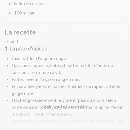
huile de cuisson
100 ml eau
La recette
Étape 1
1. La pâte d'épices
Ciselez (dés) l'oignon rouge.
Dans une sauteuse, faites chauffer un filet d'huile de
cuisson à feu moyen à vif.
Faites revenir l'oignon rouge 5 min.
En parallèle, pelez et hachez finement ou râpez l'ail et le
gingembre.
Hachez grossièrement le piment (plus ou moins selon
Voir toute la recette
votre sensibilité). Lavez-vous bien les mains après l'avoir
manipulé, il peut irriter la peau.
Suggestion : Le piment oiseau est fort, n'en mettez qu'une
petite quantité pour commencer et ajustez selon votre