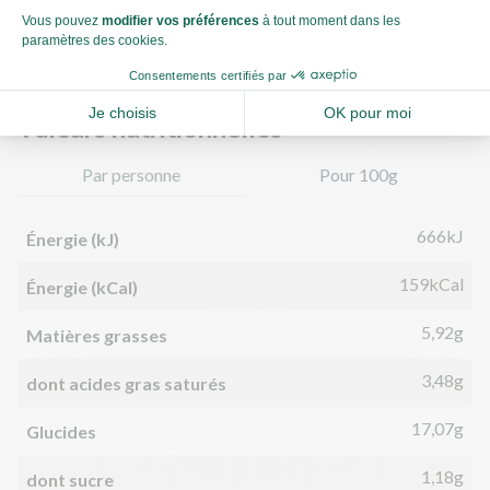
Comment préparer du gingembre ?
Valeurs nutritionnelles
Par personne
Pour 100g
666kJ
Énergie (kJ)
159kCal
Énergie (kCal)
5,92g
Matières grasses
3,48g
dont acides gras saturés
17,07g
Glucides
1,18g
dont sucre