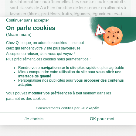
des informations nutritionnelles. Les recettes ou les produits
sont classés de A à E en fonction de leur teneur en aliments à
favoriser (fibres, protéines, fruits, légumes, légumineuses...)
et en aliments à limiter (énergie, acides gras saturés, sucres,
sel...).
Score calculé par
Le Score Carbone
Qu’est-ce que le score carbone ?
C'est un logo qui vous permet de visualiser l’empreinte
carbone de chaque plat et de faire des choix plus éclairés et
toujours aussi gourmands. Plus d'informations
ici