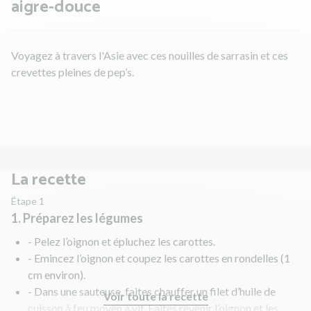
aigre-douce
Voyagez à travers l'Asie avec ces nouilles de sarrasin et ces
crevettes pleines de pep’s.
La recette
Étape 1
1. Préparez les légumes
- Pelez l’oignon et épluchez les carottes.
- Emincez l’oignon et coupez les carottes en rondelles (1
cm environ).
- Dans une sauteuse, faites chauffer un filet d’huile de
Voir toute la recette
cuisson à feu moyen à vif. Faites revenir l’oignon et les