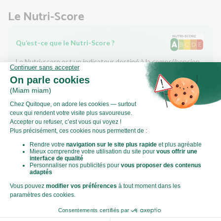
Le Nutri-Score
Qu’est-ce que le Nutri-Score ?
Le Nutri-score est un indicateur destiné à la compréhension
des informations nutritionnelles. Les recettes ou les produits
sont classés de A à E en fonction de leur teneur en aliments à
favoriser (fibres, protéines, fruits, légumes, légumineuses...)
et en aliments à limiter (énergie, acides gras saturés, sucres,
sel...).
Score calculé par
Le Score Carbone
Qu’est-ce que le score carbone ?
C'est un logo qui vous permet de visualiser l’empreinte
carbone de chaque plat et de faire des choix plus éclairés et
toujours aussi gourmands. Plus d'informations
ici