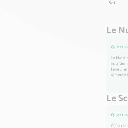
Sel
Le Nu
Qu’est-ce
Le Nutri-
nutrition
teneur en 
aliments à
Le S
Qu’est-c
C'est un 