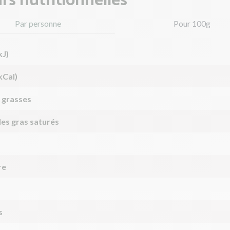
rs nutritionnelles
Par personne
Pour 100g
kJ)
kCal)
 grasses
des gras saturés
re
s