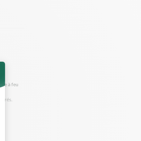
urre à feu
 dorés.
encent à
pour la fin