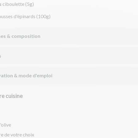
s
ciboulette
(5g)
ousses d'épinards
(100g)
nes & composition
s
ation & mode d'emploi
e cuisine
'olive
re de votre choix