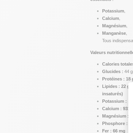
Potassium
,
Calcium
,
Magnésium
,
Manganèse
,
Tous indispensab
Valeurs nutritionnell
Calories totale
Glucides : 
44 g
Protéines : 18 
Lipides : 22 g 
insaturés)
Potassium : 1
Calcium : 931 
Magnésium : 3
Phosphore : 4
Fer : 66 mg