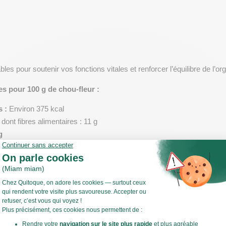
les pour soutenir vos fonctions vitales et renforcer l’équilibre de l’o
es pour 100 g de chou-fleur :
s :
 Environ 375 kcal
 dont fibres alimentaires : 11 g
g
(majoritairement des graisses saines, avec une teneur significativ
788 mg
mg (idéal pour le renforcement des os et des dents)
66 mg
99 mg