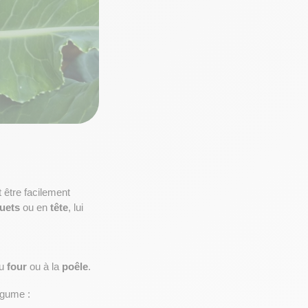
 qui peut être facilement 
uets
 ou en 
tête
, lui 
u 
four
 ou à la 
poêle
.
égume :