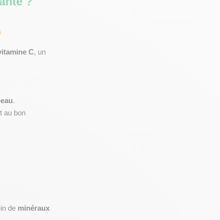
santé ?
s
vitamine C
, un 
peau
.
t au bon 
in de 
minéraux 