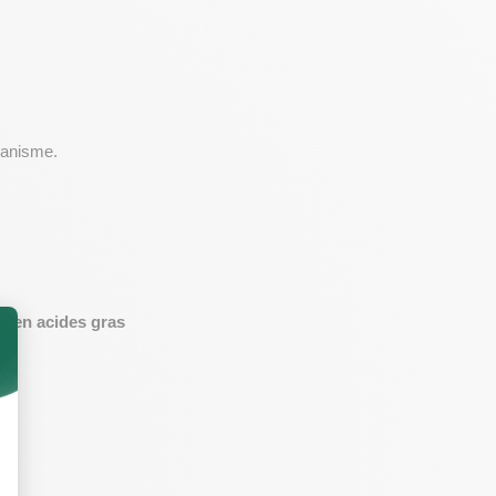
rganisme.
e en acides gras 