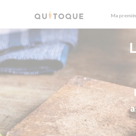
Ma premiè
L
a