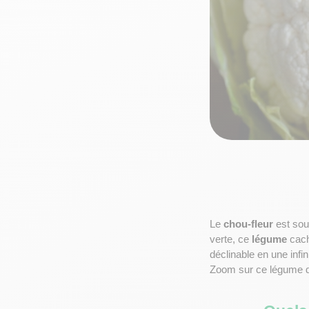
Le 
chou-fleur
 est so
verte, ce 
légume
 cac
déclinable en une infi
Zoom sur ce légume d’