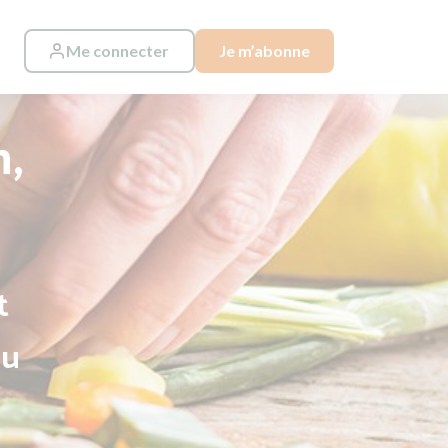
Me connecter
Je m’abonne
n,
t
au