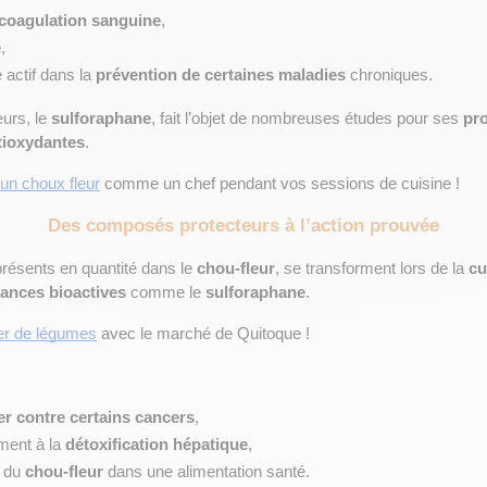
 coagulation sanguine
,
e
,
e actif dans la 
prévention de certaines maladies
 chroniques.
urs, le 
sulforaphane
, fait l’objet de nombreuses études pour ses 
pro
tioxydantes
.
un choux fleur
 comme un chef pendant vos sessions de cuisine ! 
Des composés protecteurs à l’action prouvée
présents en quantité dans le 
chou-fleur
, se transforment lors de la 
cu
ances bioactives
 comme le 
sulforaphane
.
er de légumes
 avec le marché de Quitoque ! 
er contre certains cancers
,
ment à la 
détoxification hépatique
,
 du 
chou-fleur
 dans une alimentation santé.