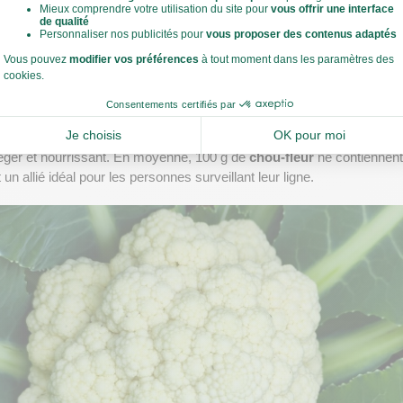
 quel point le 
chou-fleur
 est un concentré de nutriments. Sa riches
raisses saines
 en fait un excellent aliment pour soutenir la vitalité, re
tionnement du système nerveux.
le chou fleur et ses nutriments
 comme un pro ! 
t des 
protéines végétales
 en petites quantités, ainsi quune faible qua
 léger et nourrissant. En moyenne, 100 g de 
chou-fleur
t un allié idéal pour les personnes surveillant leur ligne.