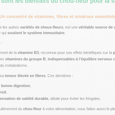
sont les bienfaits du chou-fleur pour la 
Un concentré de vitamines, fibres et minéraux essentiel
 les autres 
variétés de choux-fleurs
, est une 
véritable source de 
t
 qui 
soutient le système immunitaire
.
 :
ement de la 
vitamine B3
, reconnue pour ses effets bénéfiques sur la 
es 
vitamines du groupe B
, 
indispensables à l’équilibre nerveux
 e
 du métabolisme.
 sa 
teneur élevée en fibres
. Ces dernières :
 bonne digestion
,
nsit
,
ensation de satiété durable
, idéale pour éviter les fringales.
gulièrement du 
chou-fleur
 à votre alimentation, vous faites aussi le ple