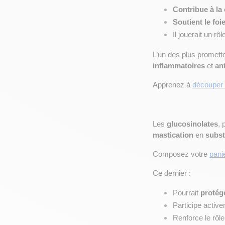
Contribue à la
Soutient le foi
Il jouerait un rôl
L’un des plus promette
inflammatoires
 et 
an
Apprenez à 
découper 
Les 
glucosinolates
, 
mastication
 en 
subst
Composez votre 
pani
Ce dernier :
Pourrait 
protég
Participe active
Renforce le rôle