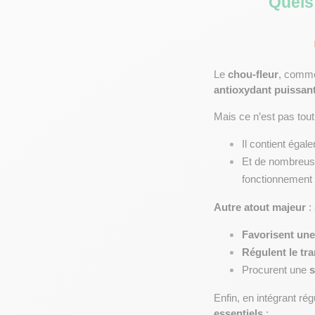
Quels 
Le 
chou-fleur
, comme
antioxydant puissan
Mais ce n’est pas tout
Il contient égal
Et de nombreus
fonctionnement
Autre atout majeur
 :
Favorisent une
Régulent le tra
Procurent une 
s
Enfin, en intégrant ré
essentiels
 :