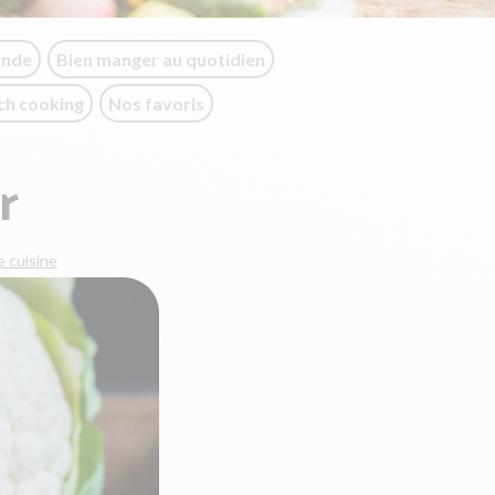
onde
Bien manger au quotidien
ch cooking
Nos favoris
r
 cuisine