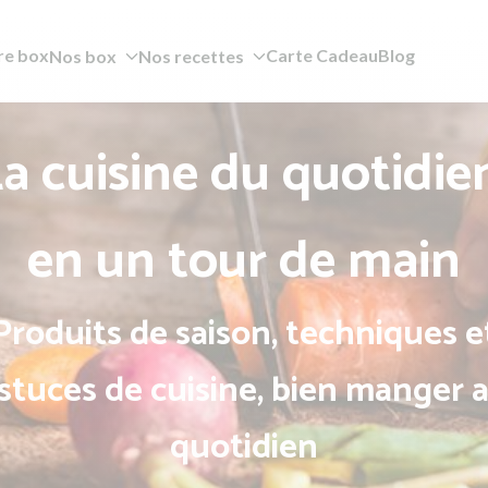
re box
Carte Cadeau
Blog
Nos box
Nos recettes
a cuisine du quotidie
en un tour de main
Produits de saison, techniques e
stuces de cuisine, bien manger 
quotidien