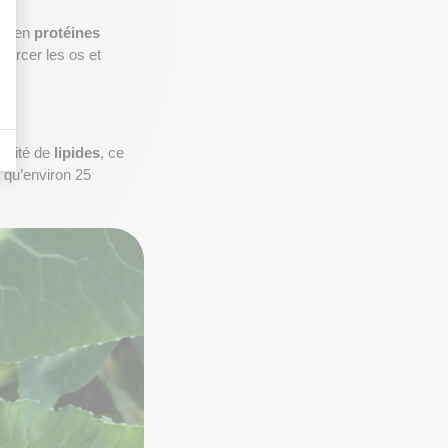
se en 
protéines 
nforcer les os et 
ntité de 
lipides
, ce 
 ne contiennent qu’environ 25 