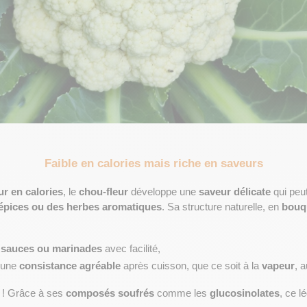
Faible en calories mais riche en saveurs
ur en calories
, le 
chou-fleur
 développe une 
saveur délicate
épices ou des herbes aromatiques
. Sa structure naturelle, en 
bouq
 sauces ou marinades
 avec facilité,
 une 
consistance agréable
 après cuisson, que ce soit à la 
vapeur
, a
 ! Grâce à ses 
composés soufrés
 comme les 
glucosinolates
, ce l