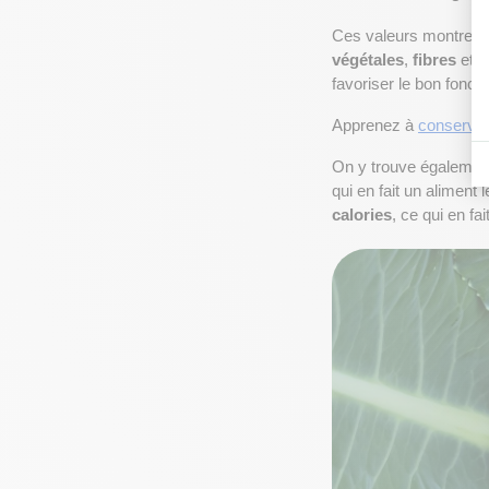
Ces valeurs montrent à
végétales
, 
fibres
 et 
g
favoriser le bon fonc
Apprenez à 
conserver 
On y trouve égalemen
qui en fait un aliment
calories
, ce qui en fai