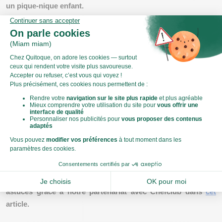
un pique-nique enfant.
Présentation des aliments de manière ludique
La façon dont vous présentez la nourriture peut faire une
grande différence. Transformez les fruits et légumes en
personnages
amusants, ou disposez les aliments de manière
à créer une
scène
ou un
paysage
. Vous pouvez aussi utiliser
des emporte-pièces pour donner des formes
ludiques
aux
sandwiches.
En
impliquant
les enfants dans la préparation du pique-
nique, vous pouvez stimuler leur enthousiasme et leur faire
prendre conscience de l'importance d'une alimentation saine
de manière ludique et agréable. Retrouvez toutes nos
astuces grâce à notre partenariat avec Chefclub dans
cet
article.