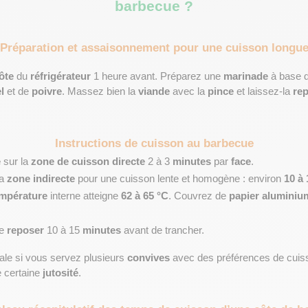
barbecue ?
Préparation et assaisonnement pour une cuisson longu
ôte
 du 
réfrigérateur
 1 heure avant. Préparez une 
marinade
 à base d
l
 et de 
poivre
. Massez bien la 
viande
 avec la 
pince
 et laissez-la 
re
Instructions de cuisson au barbecue
e
 sur la 
zone de cuisson directe
 2 à 3 
minutes
 par 
face
.
a 
zone indirecte
 pour une cuisson lente et homogène : environ 
10 à
mpérature
 interne atteigne 
62 à 65 °C
. Couvrez de 
papier aluminiu
e 
reposer
 10 à 15 
minutes
 avant de trancher.
ale si vous servez plusieurs 
convives
 avec des préférences de cuiss
 certaine 
jutosité
.