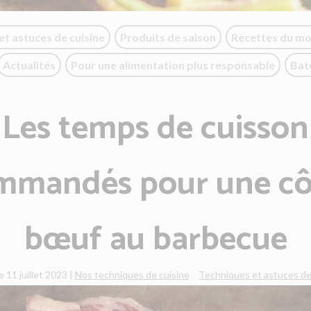
et astuces de cuisine
Produits de saison
Recettes du m
Actualités
Pour une alimentation plus responsable
Bat
Les temps de cuisson
mmandés pour une cô
bœuf au barbecue
e 11 juillet 2023
|
Nos techniques de cuisine
Techniques et astuces de