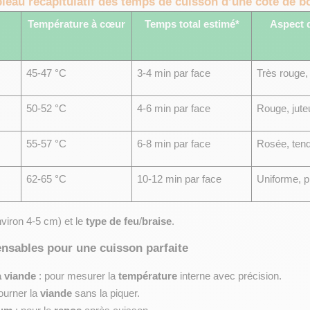
leau récapitulatif des temps de cuisson d’une côte de 
Température à cœur
Temps total estimé*
Aspect d
45-47 °C
3-4 min par face
Très rouge, 
50-52 °C
4-6 min par face
Rouge, jute
55-57 °C
6-8 min par face
Rosée, ten
62-65 °C
10-12 min par face
Uniforme, p
nviron 4-5 cm) et le 
type de feu
/
braise
.
ensables pour une cuisson parfaite
 viande
 : pour mesurer la 
température
 interne avec précision.
ourner la 
viande
 sans la piquer.