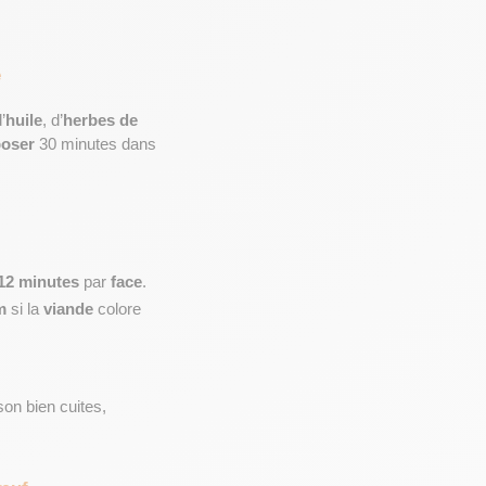
e
’
huile
, d’
herbes de 
poser
 30 minutes dans 
 12 minutes
 par 
face
.
m
 si la 
viande
 colore 
on bien cuites, 