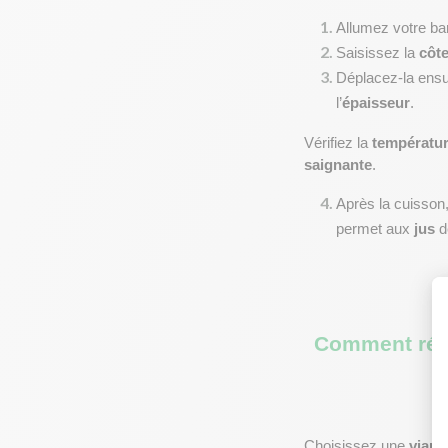
Allumez votre ba
Saisissez la 
côt
Déplacez-la ensui
l’
épaisseur
.
Vérifiez la 
températu
saignante
.
Après la cuisson
permet aux 
jus
 d
Comment réus
Choisissez une 
viand