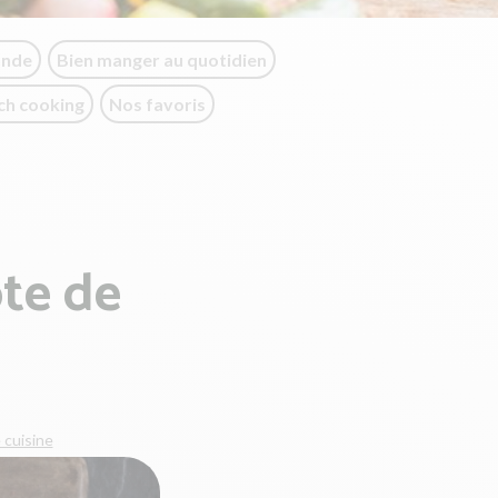
onde
Bien manger au quotidien
ch cooking
Nos favoris
te de
 cuisine