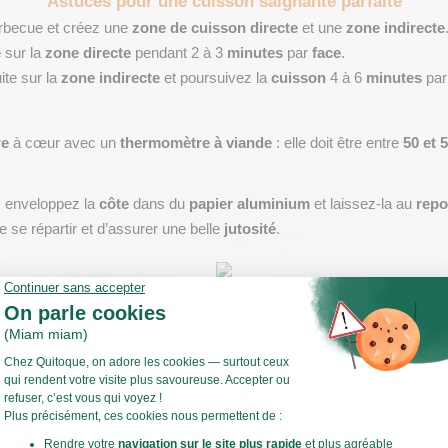
Astuces pour une cuisson saignante parfaite
rbecue et créez une 
zone de cuisson directe
 et une 
zone indirecte
e
 sur la 
zone directe
 pendant 2 à 3 
minutes
 par 
face
.
te sur la 
zone indirecte
 et poursuivez la 
cuisson
 4 à 6 
minutes
 par
re
 à cœur avec un 
thermomètre à viande
 : elle doit être entre 
50 et 
, enveloppez la 
côte
 dans du 
papier aluminium
 et laissez-la au 
repo
e se répartir et d’assurer une belle 
jutosité
.
sir la cuisson à point d’une côte de bœuf 
Sélection et préparation de la pièce de bœuf
e
 de qualité, bien 
persillée
. Sortez-la du 
réfrigérateur
 au moins une 