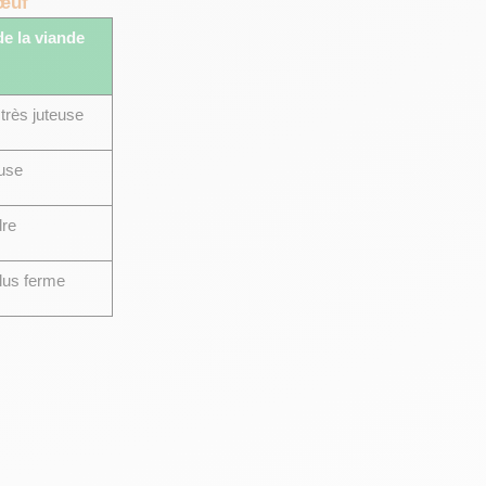
bœuf
e la viande
très juteuse
use
dre
lus ferme