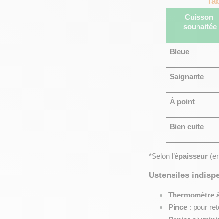
Tab
Cuisson 
souhaitée
Bleue
Saignante
À point
Bien cuite
*Selon l’
épaisseur
 (e
Ustensiles indisp
Thermomètre à
Pince
 : pour ret