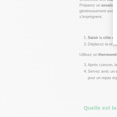
Préparez un 
assaiso
généreusement avec 
s’imprègnent.
Saisir
 la 
côte d
Déplacez-la ensui
Utilisez un 
thermomèt
Après cuisson, la
Servez avec un 
pour un repas équ
Quelle est l