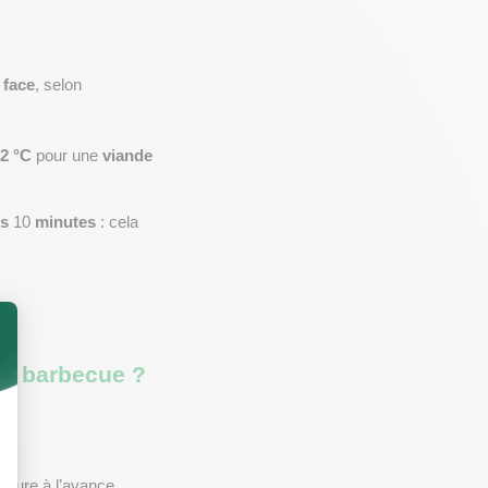
.
 
face
, selon 
52 °C
 pour une 
viande 
s
 10 
minutes
 : cela 
au barbecue ?
heure à l’avance.