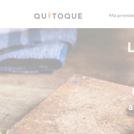
Ma premiè
L
a