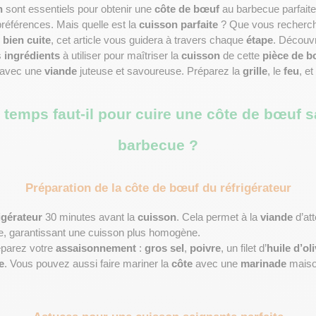
n
 sont essentiels pour obtenir une 
côte de bœuf
 au barbecue parfaite
références. Mais quelle est la 
cuisson parfaite
 ? Que vous recherch
 
bien cuite
, cet article vous guidera à travers chaque 
étape
. Découv
s 
ingrédients
 à utiliser pour maîtriser la 
cuisson
 de cette 
pièce de 
 avec une 
viande
 juteuse et savoureuse. Préparez la 
grille
, le 
feu
, et
temps faut-il pour cuire une côte de bœuf s
barbecue ?
Préparation de la côte de bœuf du réfrigérateur
igérateur
 30 minutes avant la 
cuisson
. Cela permet à la 
viande
e, garantissant une cuisson plus homogène.
éparez votre 
assaisonnement
 : 
gros sel
, 
poivre
, un filet d’
huile d’ol
e
. Vous pouvez aussi faire mariner la 
côte
 avec une 
marinade
 maison