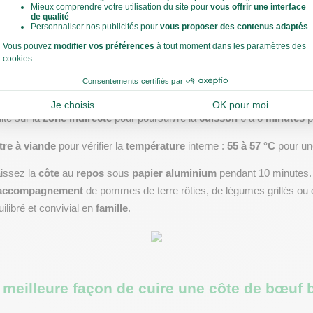
nnement
 maison : 
gros sel
, 
poivre
, 
paprika
, 
ail en poudre
, et 
huile 
une 
pince
 ou au doigt. Laissez 
reposer
 la 
côte
 15 à 30 minutes pour
Cuisson et contrôle de la température
e bœuf
 2 à 3 
minutes
 par 
face
 sur la 
zone directe
.
te sur la 
zone indirecte
 pour poursuivre la 
cuisson
 6 à 8 
minutes
 p
re à viande
 pour vérifier la 
température
 interne : 
55 à 57 °C
 pour un
issez la 
côte
 au 
repos
 sous 
papier aluminium
 pendant 10 minutes.
accompagnement
 de pommes de terre rôties, de légumes grillés ou d
ilibré et convivial en 
famille
.
a meilleure façon de cuire une côte de bœuf b