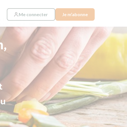
Me connecter
Je m’abonne
n,
t
au