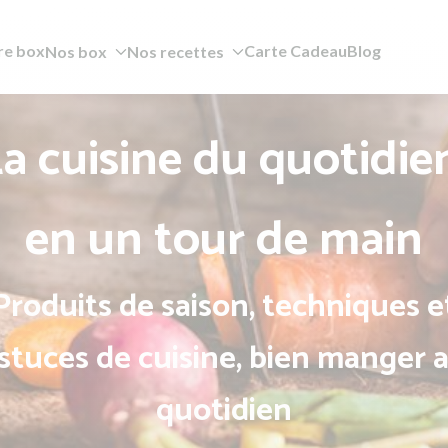
re box
Carte Cadeau
Blog
Nos box
Nos recettes
a cuisine du quotidie
en un tour de main
Produits de saison, techniques e
stuces de cuisine, bien manger 
quotidien