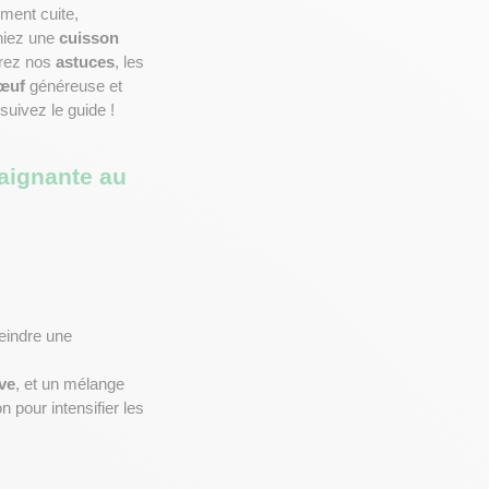
ment cuite, 
iez une 
cuisson 
rez nos 
astuces
, les 
bœuf
 généreuse et 
 suivez le guide !
aignante au 
 d’atteindre une 
ive
, et un mélange 
 pour intensifier les 