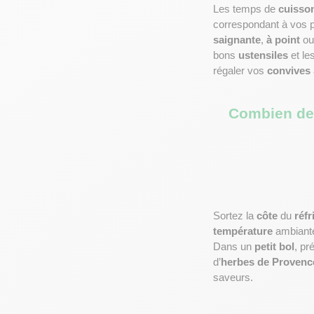
Les temps de 
cuisso
correspondant à vos p
saignante
, 
à point
 ou
bons 
ustensiles
 et le
régaler vos 
convives
Combien de 
Sortez la 
côte
 du 
réfr
température
 ambiant
Dans un 
petit bol
, pr
d’
herbes de Provenc
saveurs.