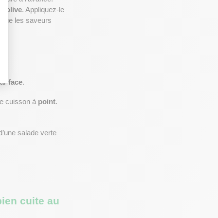
d’olive
. Appliquez-le 
 que les saveurs 
ar 
face
.
e cuisson à 
point
.
’une salade verte 
ien cuite au 