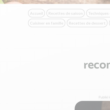
Accueil
Recettes de saison
Techniques 
Cuisiner en famille
Recettes de dessert
reco
Publié l