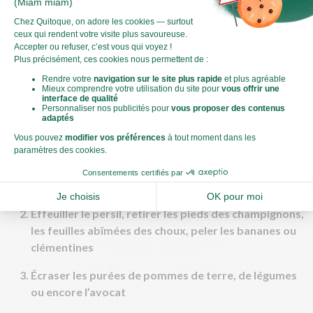
Dès le plus jeune âge bien sûr ! Éveillez la curiosité des
plus petits en leur faisant sentir une herbe, toucher une
épluchure, croquer un légume...
Se mettre en cuisine, c’est aussi l’occasion d’être un
modèle pour les enfants, en leur montrant des gestes
simples et quelques techniques : ils gagneront ainsi en
autonomie et vous rendront fiers. Voici le top 10 des
tâches à confier aux petits cuisiniers :
Laver les fruits et légumes dans un saladier d'eau
pour ne pas gaspiller
Effeuiller le persil, retirer les pieds des champignons,
les feuilles abîmées des choux, peler les bananes ou
clémentines
Écraser les purées de pommes de terre, de légumes
ou encore l’avocat