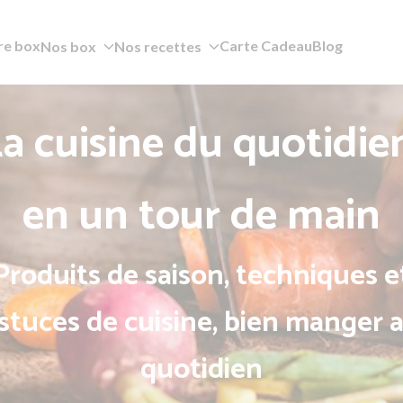
re box
Carte Cadeau
Blog
Nos box
Nos recettes
a cuisine du quotidie
en un tour de main
Produits de saison, techniques e
stuces de cuisine, bien manger 
quotidien