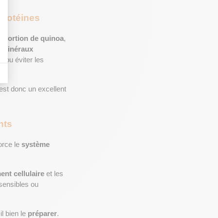
protéines
 portion de
quinoa
, 
 
minéraux 
s
 ou éviter les 
. C’est donc un excellent 
nts
orce le 
système 
ment cellulaire
 et les 
sensibles ou 
il bien le 
préparer
. 