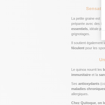
Sensatio
La petite graine est 
ri
préparée avec des
 in
essentiels
, idéale pou
grignotages.
Il soutient également l
féculent
 pour les spo
Un
Le quinoa nourrit les 
b
immunitaire
 et la 
san
Ses 
antioxydants
 (c
maladies chronique
allergiques.
Chez
Quitoque
, 
on l