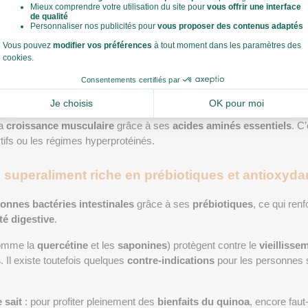
n de satiété et croissance musculaire grâce aux 
che en protéines
, ce qui 
favorise la satiété
 et évite les fringales. 
Une
grédients frais
, apporte des 
protéines
complètes, 
des 
fibres
 et des
r un repas équilibré. Il est idéal pour ceux qui veulent 
perdre du poid
a 
croissance musculaire
 grâce à ses 
acides aminés essentiels
rtifs ou les régimes hyperprotéinés.
 superaliment riche en prébiotiques et antioxyda
onnes bactéries intestinales
 grâce à ses 
prébiotiques
, ce qui renf
té digestive
.
omme la 
quercétine
 et les 
saponines
) protègent contre le 
vieillisse
s
. Il existe toutefois quelques 
contre-indications
 pour les personnes 
e sait
 : pour profiter pleinement des 
bienfaits du quinoa
, encore faut-