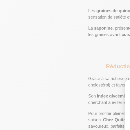
Les 
graines de quin
sensation de satiété et
La 
saponine
, présent
les graines avant 
cui
Réductio
Grâce à sa richesse e
cholestérol) et favori
Son 
index glycémiqu
cherchant à éviter les
Pour profiter pleineme
saison. 
Chez
Quitoq
savoureux, parfaits 