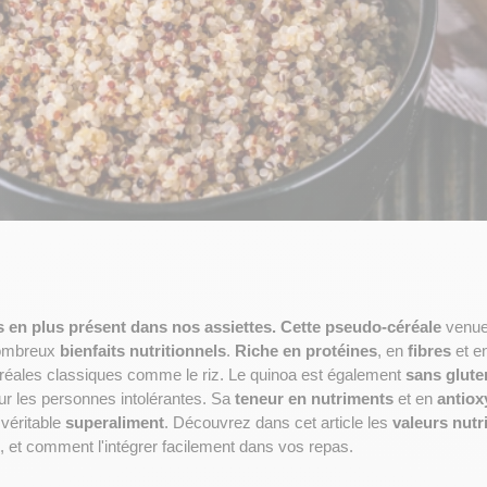
s en plus présent dans nos assiettes. Cette 
pseudo-céréale
 venue
ombreux 
bienfaits nutritionnels
. 
Riche en protéines
, en 
fibres
 et e
éréales classiques comme le riz. Le quinoa est également 
sans glute
ur les personnes intolérantes. Sa 
teneur en nutriments
 et en 
antiox
 véritable 
superaliment
. Découvrez dans cet article les 
valeurs nutr
é, et comment l'intégrer facilement dans vos repas.