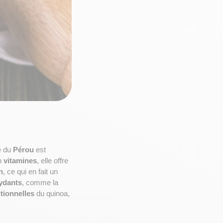
 du 
Pérou
 est 
n 
vitamines
, elle offre 
n
, ce qui en fait un 
ydants
, comme la 
itionnelles
 du quinoa, 