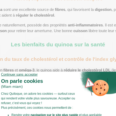
oa
 sont une excellente source de 
fibres
, qui favorisent la 
digestion
, 
 aident à 
réguler le cholestérol
.
e naturellement, possède des propriétés 
anti-inflammatoires
. Il est
sson
 pour retirer leur amertume. Une bonne 
cuisson
 libère toute leur 
Les bienfaits du quinoa sur la santé
n du taux de cholestérol et contrôle de l'index g
n 
fibres
 et 
oméga-3
, le quinoa aide à 
réduire le cholestérol LDL
 (l
se une bonne 
santé cardiovasculaire
.
e bas
 permet aussi de 
stabiliser la glycémie
, idéal pour les personn
 pics de sucre.
nt des 
bienfaits du quinoa
, rien de mieux que de l’associer à des 
lé
ue
, nos 
paniers de légumes
 vous offrent chaque semaine des 
ingré
pour composer des repas complets.