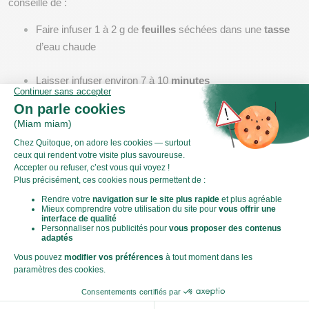
conseillé de :
Faire infuser 1 à 2 g de 
feuilles
 séchées dans une 
tasse
d’eau chaude
Laisser infuser environ 7 à 10 
minutes
Boire 2 à 3 tasses par jour maximum, pendant une 
courte 
période
 (7 à 10 jours)
La 
posologie
 peut varier selon les objectifs (digestion, fatigue, 
douleurs), et il est important de respecter les doses pour éviter 
tout effet indésirable.
Peut-on boire de la tisane de romarin tous les jours 
?
La 
tisane
 peut être consommée régulièrement en 
cure
, mais elle 
ne doit pas être utilisée de manière continue toute l’année. Une 