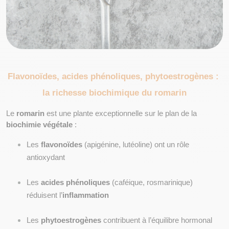
Flavonoïdes, acides phénoliques, phytoestrogènes : 
la richesse biochimique du romarin
Le 
romarin
 est une plante exceptionnelle sur le plan de la 
biochimie végétale
 :
Les 
flavonoïdes
 (apigénine, lutéoline) ont un rôle 
antioxydant
Les 
acides phénoliques
 (caféique, rosmarinique) 
réduisent l’
inflammation
Les 
phytoestrogènes
 contribuent à l’équilibre hormonal 