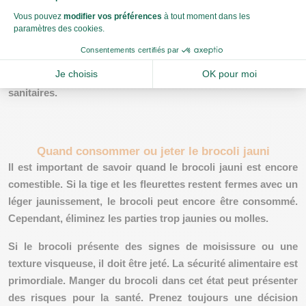
La présence d'odeurs désagréables est également un
indicateur clé ! Un brocoli sain doit avoir une odeur fraîche
et légèrement terreuse. Si votre brocoli dégage une odeur
aigre ou désagréable, c'est qu'il est détérioré. Dans ces cas,
il est préférable de jeter le brocoli pour éviter les risques
sanitaires.
Quand consommer ou jeter le brocoli jauni
Il est important de
savoir quand le brocoli jauni est encore
comestible
. Si la tige et les fleurettes restent fermes avec un
léger jaunissement, le brocoli peut encore être consommé.
Cependant, éliminez les parties trop jaunies ou molles.
Si le brocoli présente des
signes de moisissure ou une
texture visqueuse
, il doit être jeté. La sécurité alimentaire est
primordiale. Manger du brocoli dans cet état peut présenter
des risques pour la santé. Prenez toujours une décision