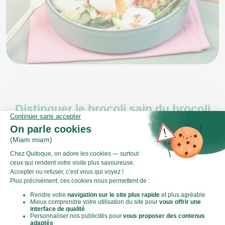
Distinguer le brocoli sain du brocoli
affecté
Signes de moisissure et détérioration
Il est crucial de reconnaître quand le brocoli est impropre à
la consommation. Un jaunissement prononcé, accompagné
de
taches molles ou de moisissure
, est un
signal d'alerte
.
Ces signes indiquent souvent une dégradation avancée.