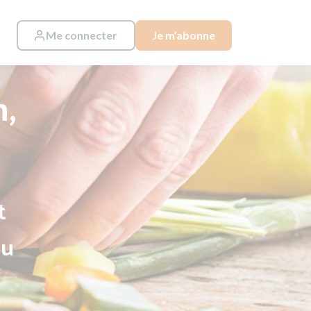
Me connecter
Je m’abonne
n,
t
au