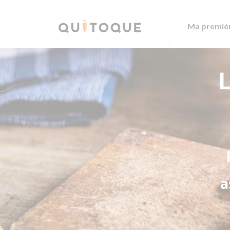
Ma premiè
L
a