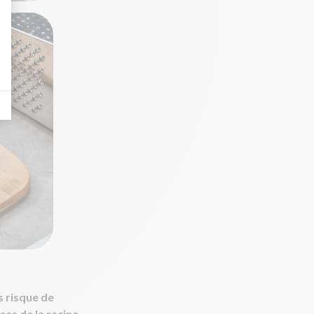
s risque de
face de la racine