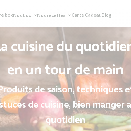
re box
Carte Cadeau
Blog
Nos box
Nos recettes
a cuisine du quotidie
en un tour de main
Produits de saison, techniques e
stuces de cuisine, bien manger 
quotidien