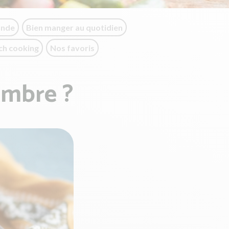
onde
Bien manger au quotidien
ch cooking
Nos favoris
embre ?