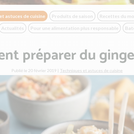
et astuces de cuisine
Produits de saison
Recettes du m
Actualités
Pour une alimentation plus responsable
Bat
t préparer du ging
Publié le 20 février 2019
|
Techniques et astuces de cuisine