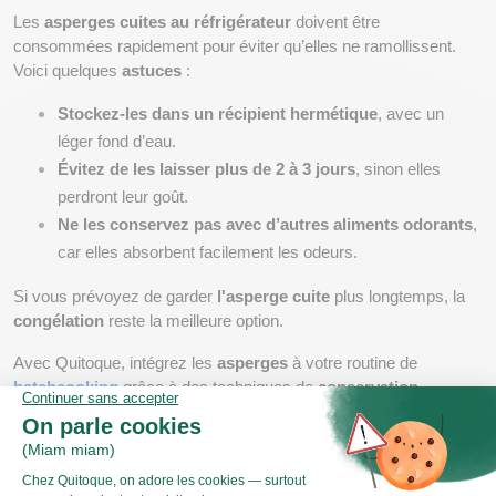
Les 
asperges cuites au réfrigérateur
 doivent être 
consommées rapidement pour éviter qu’elles ne ramollissent. 
Voici quelques 
astuces
 :
Stockez-les dans un récipient hermétique
, avec un 
léger fond d’eau.
Évitez de les laisser plus de 2 à 3 jours
, sinon elles 
perdront leur goût.
Ne les conservez pas avec d’autres aliments odorants
, 
car elles absorbent facilement les odeurs.
Si vous prévoyez de garder 
l'asperge cuite 
plus longtemps, la 
congélation
 reste la meilleure option.
Avec Quitoque, intégrez les 
asperges
 à votre routine de 
batchcooking
 grâce à des techniques de 
conservation
optimales et des 
recettes
 savoureuses pour préparer vos 
plats
à l'avance tout en préservant leur 
fraîcheur
 !
Des idées de recettes pour cuisiner les 