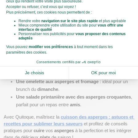
asperges conservées
Que faire avec des asperges conservées ?
Les 
asperges
, même après 
conservation
, restent parfaites pour 
de nombreuses 
recettes
 et 
plats
 :
Une soupe d’asperges vertes
 : mixez des 
asperges 
cuites
, un peu de crème et un bouillon pour un velouté 
savoureux.
Une omelette aux asperges et fromage
 : idéal pour un 
brunch du 
dimanche
.
Une salade printanière avec des asperges croquantes
, 
parfait pour un repas entre 
amis
.
Avec Quitoque, maîtrisez la 
cuisson des asperges : astuces et 
recettes pour sublimer leurs saveurs
 et profitez de conseils 
pratiques pour 
cuire
 vos 
asperges
 à la perfection et les intégrer 
dans de délicieux 
plats
 de saison !