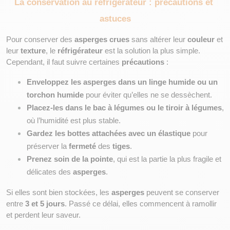
La conservation au réfrigérateur : précautions et 
astuces
Pour conserver des 
asperges crues
 sans altérer leur 
couleur
 et 
leur 
texture
, le 
réfrigérateur
 est la solution la plus simple. 
Cependant, il faut suivre certaines 
précautions
 :
Enveloppez les asperges dans un linge humide ou un 
torchon humide
 pour éviter qu’elles ne se dessèchent.
Placez-les dans le bac à légumes ou le tiroir à légumes
, 
où l’humidité est plus stable.
Gardez les bottes attachées avec un élastique
 pour 
préserver la 
fermeté
 des 
tiges
.
Prenez soin de la pointe
, qui est la partie la plus fragile et 
délicates des 
asperges
.
Si elles sont bien stockées, les 
asperges
 peuvent se conserver 
entre 
3 et 5 jours
. Passé ce délai, elles commencent à ramollir 
et perdent leur saveur.