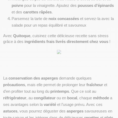
poivre
 pour la vinaigrette. Ajoutez des 
pousses d’épinards
et des 
carottes râpées
.
Parsemez la tarte de 
noix concassées
 et servez-la avec la 
salade pour un repas équilibré et savoureux
Avec 
Quitoque
, cuisinez cette délicieuse recette sans stress 
grâce à des 
ingrédients frais livrés directement chez vous
 !
La 
conservation des asperges
 demande quelques 
précautions
, mais elle permet de prolonger leur 
fraîcheur
 et 
d’en profiter tout au long du 
printemps
. Que ce soit au 
réfrigérateur
, au 
congélateur
 ou en 
bocal
, chaque 
méthode
 a 
ses avantages selon la 
variété
 et l’usage prévu. Avec ces 
astuces
, vous pourrez déguster des 
asperges
 savoureuses en 
toute saison et les intégrer dans de délicieuses 
recettes
 et 
plats
.