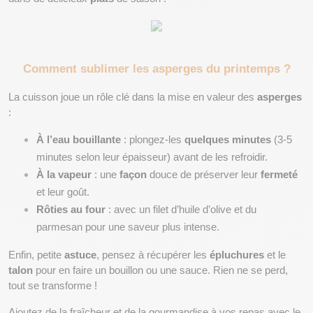
Comment sublimer les asperges du printemps ?
La cuisson joue un rôle clé dans la mise en valeur des 
asperges
:
À l’eau bouillante
 : plongez-les 
quelques minutes
 (3-5 
minutes selon leur épaisseur) avant de les refroidir.
À la vapeur
 : une 
façon
 douce de préserver leur 
fermeté
et leur goût.
Rôties au four
 : avec un filet d’huile d’olive et du 
parmesan pour une saveur plus intense.
Enfin, petite 
astuce
, pensez à récupérer les 
épluchures
 et le 
talon
 pour en faire un bouillon ou une sauce. Rien ne se perd, 
tout se transforme !
Ajoutez de la fraîcheur et de la gourmandise à vos repas avec le