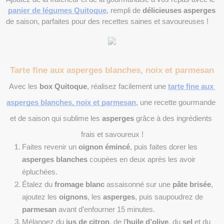
panier de légumes Quitoque
, rempli de 
délicieuses asperges
de saison, parfaites pour des recettes saines et savoureuses ! 
Tarte fine aux asperges blanches, noix et parmesan
Avec les 
box Quitoque
, réalisez facilement une 
tarte fine aux 
asperges blanches, noix et parmesan
, une recette gourmande 
et de saison qui sublime les 
asperges
 grâce à des ingrédients 
frais et savoureux !
Faites revenir un 
oignon émincé
, puis faites dorer les 
asperges blanches
 coupées en deux après les avoir 
épluchées.
Étalez du 
fromage blanc
 assaisonné sur une 
pâte brisée
, 
ajoutez les 
oignons
, les 
asperges
, puis saupoudrez de 
parmesan
 avant d’enfourner 15 minutes.
Mélangez du 
jus de citron
, de l’
huile d’olive
, du 
sel
 et du 