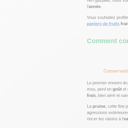
rien gaspiller, nous 
l’
année
.
Vous souhaitez profiter
paniers de fruits
 fra
Comment conse
Conservatio
Le premier ennemi du ra
mou, perd en 
goût
 et
frais
, bien aéré et sa
La 
pruine
, cette fine
agressions extérieures
rincer les raisins à l’
e