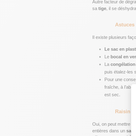
Autre facteur de dégrad
sa 
tige
, il se déshydr
Astuces 
Il existe plusieurs faç
Le sac en plas
Le 
bocal en ve
La 
congélation
puis étalez-les 
Pour une conserv
fraîche, à l’abr
est sec.
Raisin a
Oui, on peut mettre le 
entières dans un 
sac
 