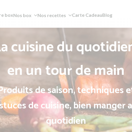
re box
Carte Cadeau
Blog
Nos box
Nos recettes
a cuisine du quotidie
en un tour de main
Produits de saison, techniques e
stuces de cuisine, bien manger 
quotidien