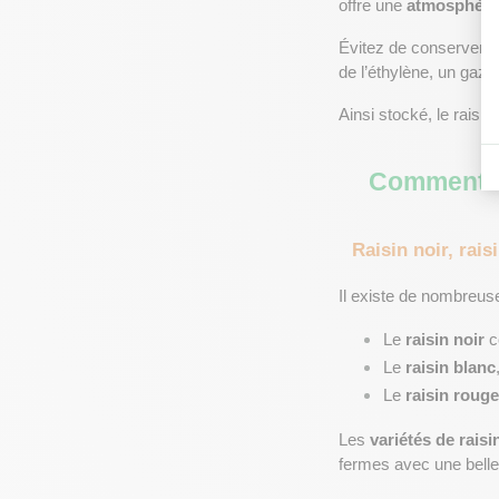
offre une 
atmosphère
Évitez de conserver le
de l’éthylène, un gaz q
Ainsi stocké, le raisi
Comment st
Raisin noir, rais
Il existe de nombreus
Le 
raisin noir
 
Le 
raisin blanc
Le 
raisin rouge
Les 
variétés de raisi
fermes avec une belle