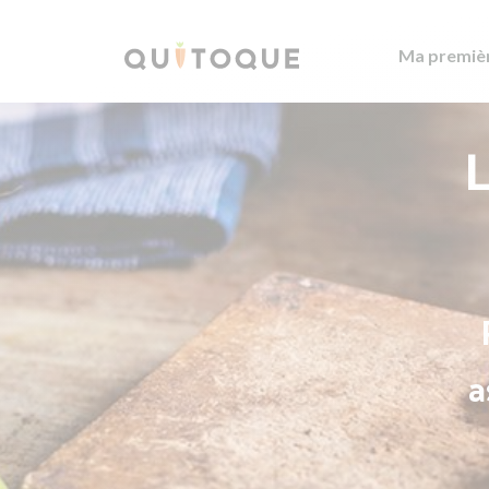
Ma premiè
L
a