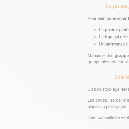
La pruine,
Pour bien 
conserver l
La 
pruine
 protè
La 
tige
 qui relie
Un 
sarment
 de 
Manipulez les 
grappe
grappe blessée est plu
Endroi
Un bon stockage néce
Les caves, les celliers
placer un petit sachet 
Il est conseillé de vér