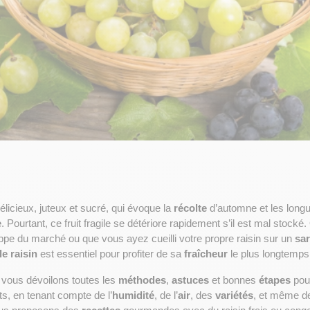
délicieux, juteux et sucré, qui évoque la 
récolte
 d’automne et les long
e
. Pourtant, ce fruit fragile se détériore rapidement s’il est mal stocké
ppe du marché ou que vous ayez cueilli votre propre raisin sur un 
sa
e raisin
 est essentiel pour profiter de sa 
fraîcheur
 le plus longtemps
 vous dévoilons toutes les 
méthodes
, 
astuces
 et bonnes 
étapes
cts, en tenant compte de l’
humidité
, de l’
air
, des 
variétés
, et même de