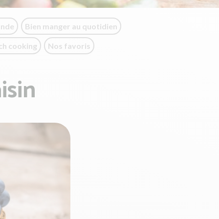
onde
Bien manger au quotidien
ch cooking
Nos favoris
isin