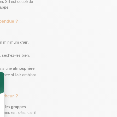
n. S’il est coupé de 
appe
.
spendue ?
r un minimum d’
air
.
, séchez-les bien, 
ans une 
atmosphère
icace si l'
air
 ambiant 
aîcheur ?
ez les 
grappes
mes est idéal, car il 