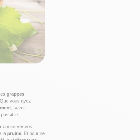
ues 
grappes
. Que vous ayez 
rment
, savoir 
 possible.
 pour conserver vos 
 la 
pruine
. Et pour ne 