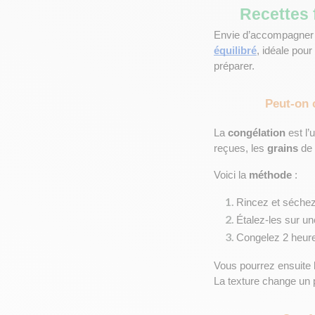
Recettes f
Envie d’accompagner
équilibré
, idéale pou
préparer.
Peut-on 
La 
congélation
 est l
reçues, les 
grains
 de 
Voici la 
méthode
 :
Rincez et séchez
Étalez-les sur u
Congelez 2 heure
Vous pourrez ensuite l
La texture change un 