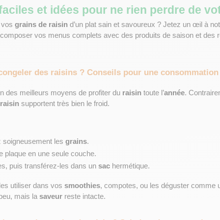
aciles et idées pour ne rien perdre de vo
 vos 
grains de raisin
 d’un plat sain et savoureux ? Jetez un œil à not
r composer vos menus complets avec des produits de saison et des rec
congeler des raisins ? Conseils pour une consommation
’un des meilleurs moyens de profiter du 
raisin
 toute l’
année
. Contraire
raisin
 supportent très bien le froid.
 soigneusement les 
grains
.
ne plaque en une seule couche.
s, puis transférez-les dans un 
sac
 hermétique.
es utiliser dans vos 
smoothies
, compotes, ou les déguster comme un
peu, mais la 
saveur
 reste intacte.