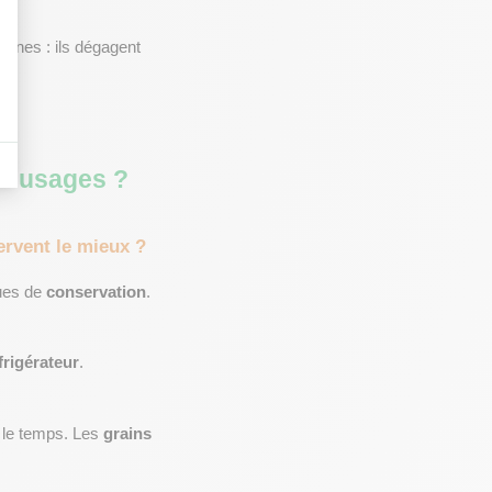
anes : ils dégagent 
es usages ?
servent le mieux ?
ues de 
conservation
.
frigérateur
.
 le temps. Les 
grains