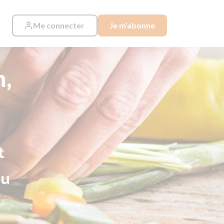
Me connecter
Je m’abonne
n,
t
au