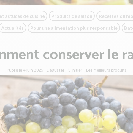
et astuces de cuisine
Produits de saison
Recettes du m
Actualités
Pour une alimentation plus responsable
Bat
ment conserver le ra
Publié le 4 juin 2025
|
Déguster
S'initier
Les meilleurs produits