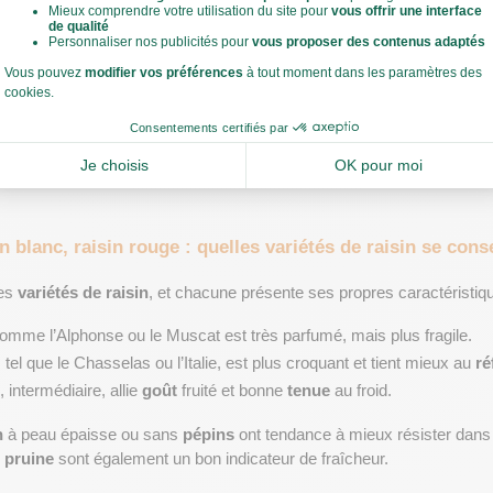
 humide, sans excès.
 
raisin
 à côté de fruits climactériques comme les pommes ou les ban
ui accélère la 
décomposition
 du raisin.
n peut se conserver jusqu’à 
2 semaines
 sans perdre sa 
saveur
.
ocker les raisins selon les variétés et l
in blanc, raisin rouge : quelles variétés de raisin se con
es 
variétés de raisin
, et chacune présente ses propres caractéristiq
comme l’Alphonse ou le Muscat est très parfumé, mais plus fragile.
, tel que le Chasselas ou l’Italie, est plus croquant et tient mieux au 
ré
, intermédiaire, allie 
goût
 fruité et bonne 
tenue
 au froid.
n
 à peau épaisse ou sans 
pépins
 ont tendance à mieux résister dans
 
pruine
 sont également un bon indicateur de fraîcheur.