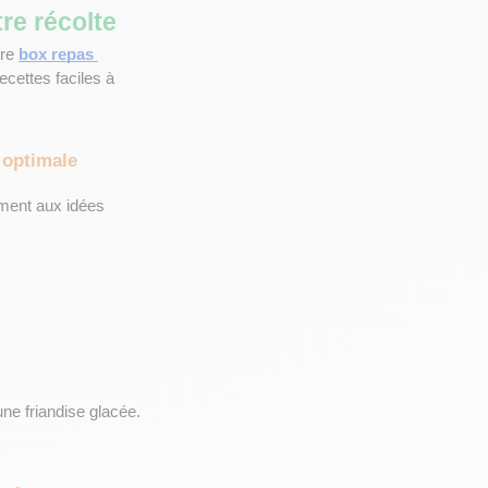
tre récolte
re 
box repas 
ettes faciles à 
 optimale
ment aux idées 
e friandise glacée. 