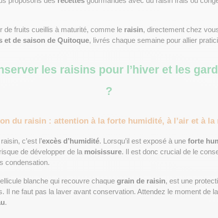
vous proposons des 
recettes
 gourmandes avec du raisin frais ou congelé
 de fruits cueillis à maturité, comme le 
raisin
is et de saison de Quitoque
, livrés chaque semaine pour allier praticit
rver les raisins pour l’hiver et les gar
?
n du raisin : attention à la forte humidité, à l’air et à l
isin, c’est l’
excès d’humidité
. Lorsqu’il est exposé à une 
forte hu
 risque de développer de la 
moisissure
. Il est donc crucial de le con
ns condensation.
 pellicule blanche qui recouvre chaque 
grain de raisin
, est une protecti
. Il ne faut pas la laver avant conservation. Attendez le moment de la
au
.