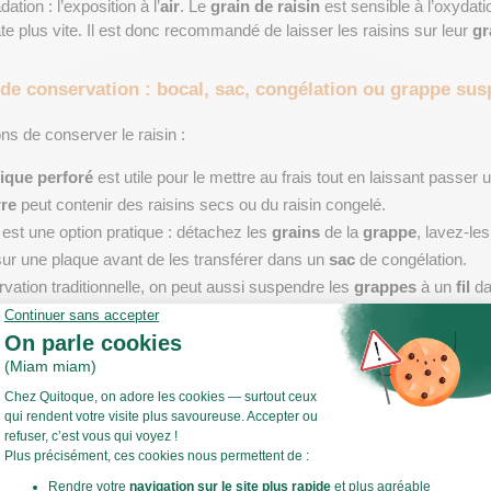
ation : l’exposition à l’
air
. Le 
grain de raisin
 est sensible à l’oxydatio
ate plus vite. Il est donc recommandé de laisser les raisins sur leur 
gr
de conservation : bocal, sac, congélation ou grappe su
ons de conserver le raisin :
tique perforé
 est utile pour le mettre au frais tout en laissant passe
rre
 peut contenir des raisins secs ou du raisin congelé.
 est une option pratique : détachez les 
grains
 de la 
grappe
, lavez-les
sur une plaque avant de les transférer dans un 
sac
 de congélation.
ation traditionnelle, on peut aussi suspendre les 
grappes
 à un 
fil
 d
i de la lumière, comme au XIXe siècle. Cette méthode rustique reste eff
u réfrigérateur : quelles précautions pour préserver la fr
raisin au réfrigérateur
, mais il faut respecter certaines 
étapes
. Plac
microperforé, ou une boîte hermétique ouverte. Le compartiment à légu