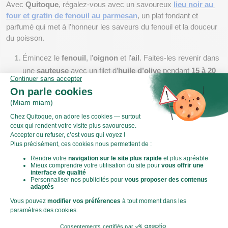
Avec 
Quitoque
, régalez-vous avec un savoureux 
lieu noir au 
four et gratin de fenouil au parmesan
, un plat fondant et 
parfumé qui met à l’honneur les saveurs du fenouil et la douceur 
du poisson.
Émincez le 
fenouil
, l’
oignon
 et l’
ail
. Faites-les revenir dans 
une 
sauteuse
 avec un filet d’
huile d’olive
 pendant 
15 à 20 
min
, salez et poivrez.
Disposez le 
fenouil
 et les 
oignons
 dans un 
plat à gratin
, 
ajoutez la 
crème liquide
 et parsemez de 
parmesan
.
Rincez et séchez le 
lieu noir
, assaisonnez-le avec du sel, 
du poivre et un filet d’
huile d’olive
, puis enfournez avec le 
gratin à 
200°C
 pendant 
10 à 15 min
.
Filet de poulet rôti et fenouil à l'orange
Avec 
Quitoque
, réalisez un délicieux 
filet de poulet rôti et 