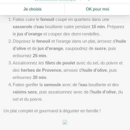
fenouil à l’orange
, une recette savoureuse et équilibrée qui allie 
la douceur du fenouil caramélisé à la fraîcheur des agrumes.
Faites cuire le 
fenouil
 coupé en quartiers dans une 
casserole
 d’
eau
 bouillante salée pendant 
15 min
. Préparez 
le 
jus d’orange
 et coupez des demi-rondelles.
Disposez le 
fenouil
 et l’orange dans un plat, arrosez d’
huile 
d’olive
 et de 
jus d’orange
, saupoudrez de 
sucre
, puis 
enfournez 
25 min
.
Assaisonnez les 
filets de poulet
 avec du sel, du poivre et 
des 
herbes de Provence
, arrosez d’
huile d’olive
, puis 
enfournez 
20 min
.
Faites gonfler la 
semoule
 avec de l’
eau
 bouillante et des 
raisins secs
, puis assaisonnez avec de l’
huile d’olive
, du 
sel et du poivre.
Un plat complet et gourmand à déguster en famille !