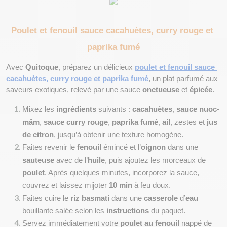
Poulet et fenouil sauce cacahuètes, curry rouge et 
paprika fumé
Avec 
Quitoque
, préparez un délicieux 
poulet et fenouil sauce 
cacahuètes, curry rouge et paprika fumé
, un plat parfumé aux 
saveurs exotiques, relevé par une sauce 
onctueuse 
et 
épicée
.
Mixez les 
ingrédients
 suivants : 
cacahuètes
, 
sauce nuoc-
mâm
, 
sauce curry rouge
, 
paprika fumé
, 
ail
, zestes et 
jus 
de citron
, jusqu’à obtenir une texture homogène.
Faites revenir le 
fenouil
 émincé et l’
oignon
 dans une 
sauteuse
 avec de l’
huile
, puis ajoutez les morceaux de 
poulet
. Après quelques minutes, incorporez la sauce, 
couvrez et laissez mijoter 
10 min
 à feu doux.
Faites cuire le 
riz basmati
 dans une 
casserole
 d’
eau
bouillante salée selon les 
instructions
 du paquet.
Servez immédiatement votre 
poulet au fenouil
 nappé de 