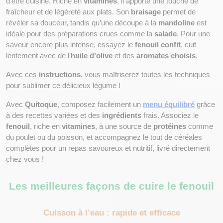
d'être cuisiné. Riche en 
vitamines
, il apporte une touche de 
fraîcheur et de légèreté aux plats. Son 
braisage
 permet de 
révéler sa douceur, tandis qu’une découpe à la 
mandoline
 est 
idéale pour des préparations crues comme la 
salade
. Pour une 
saveur encore plus intense, essayez le 
fenouil confit
, cuit 
lentement avec de l’
huile d’olive
 et des 
aromates choisis
.
Avec ces 
instructions
, vous maîtriserez toutes les techniques 
pour sublimer ce délicieux légume !
Avec 
Quitoque
, composez facilement un 
menu équilibré
 grâce 
à des recettes variées et des 
ingrédients
 frais. Associez le 
fenouil
, riche en 
vitamines
, à une source de 
protéines
 comme 
du poulet ou du poisson, et accompagnez le tout de céréales 
complètes pour un repas savoureux et nutritif, livré directement 
chez vous !
Les meilleures façons de cuire le fenouil
Cuisson à l’eau : rapide et efficace