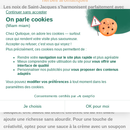
Les noix de Saint-Jacques s'harmonisent parfaitement avec
divers légumes et herbes. Une fondue de poireaux ou des
asperges grillées sont des accompagnements classiques.
Ajoutez une touche d'élégance avec de la ciboulette ou de
l'aneth. Ces herbes apportent une fraîcheur qui contraste
agréablement avec la douceur des Saint-Jacques. Pour une
note plus audacieuse, essayez le safran ou le paprika. Ces
épices rehaussent subtilement le goût sans écraser la
saveur délicate des noix.
Les sauces idéales pour rehausser le goût des saint-
jacques
Une sauce bien choisie peut transformer votre plat de Saint-
Jacques. Une sauce au beurre citronné ou au vin blanc
ajoute une richesse sans alourdir. Pour une touche de
créativité, optez pour une sauce à la crème avec un soupçon