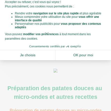
Faites-les cuire à la vapeur ou dans une casserole d'eau 
bouillante pendant 
15 à 20 minutes
 jusqu'à ce qu'elles 
soient tendres. Égouttez-les bien.
Écrasez les patates douces avec un presse-purée ou une 
fourchette
Ajoutez deux cuillères à soupe d'huile d'olive pour une 
texture plus onctueuse et  assaisonnez avec du sel, du 
poivre, et des herbes
Pour une purée plus légère, incorporez un peu de lait ou de 
crème.
Préparation des patates douces au 
micro-ondes et autres recettes
Préparation de patates douces au micro-ondes