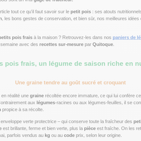
cle tout ce qu’il faut savoir sur le 
petit pois
 : ses atouts nutritionnels
n
petits pois frais
 à la maison ? Retrouvez-les dans nos 
paniers de lé
e semaine avec des 
recettes sur-mesure
 par 
Quitoque
.
ts pois frais, un légume de saison riche en n
Une graine tendre au goût sucré et croquant
 en réalité une 
graine
 récoltée encore immature, ce qui lui confère cet
Contrairement aux 
légumes
-racines ou aux légumes-feuilles, il se c
n
 propice à sa récolte.
e enveloppe verte protectrice – qui conserve toute la fraîcheur des 
pet
e
 est brillante, ferme et bien verte, plus la 
pièce
 est fraîche. On les re
ai, parfois vendus au 
kg
 ou au 
code
 prix, selon leur origine.