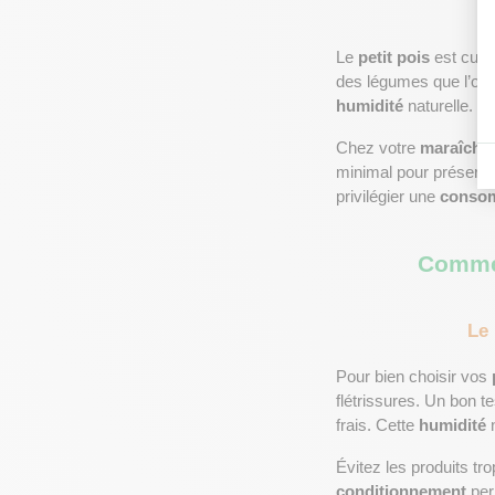
Le 
petit pois
 est culti
des légumes que l’on 
humidité
 naturelle.
Chez votre 
maraîche
minimal pour préserver
privilégier une 
conso
Comment
Le 
Pour bien choisir vos 
flétrissures. Un bon t
frais. Cette 
humidité
 
Évitez les produits tr
conditionnement
 per