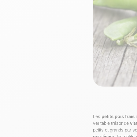
Les 
petits pois frais
 
véritable trésor de 
vit
petits et grands par s
maraîcher
, les petits