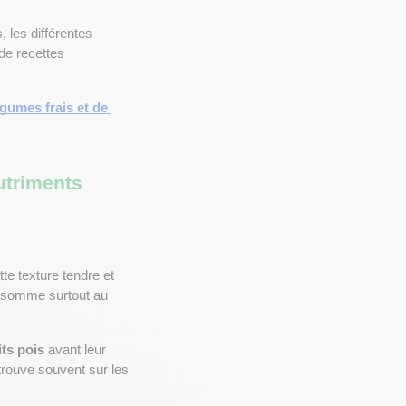
, les différentes 
, les bons gestes de conservation, et bien sûr, nos meilleures idées de recettes 
gumes frais et de 
utriments
te texture tendre et 
onsomme surtout au 
its pois
 avant leur 
trouve souvent sur les 