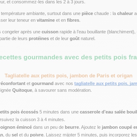
eur, et consommez-les dans les 2 à 3 jours.
à température ambiante, surtout dans une 
pièce
 chaude : la 
chaleur
 a
sser leur teneur en 
vitamine
 et en 
fibres
.
 congeler après une 
cuisson
 rapide à l’eau bouillante (blanchiment),
artie de leurs 
protéines
 et de leur 
goût
 naturel.
ecettes gourmandes avec des petits pois fra
Tagliatelle aux petits pois, jambon de Paris et origan
réconfortant 
et 
gourmand 
avec nos 
tagliatelle aux petits pois, ja
signée 
Quitoque
, à savourer sans modération.
etits pois écossés
 5 minutes dans une 
casserole d’eau salée boui
ursuivez la cuisson 3 à 4 minutes.
 
oignon émincé
 dans un peu de 
beurre
. Ajoutez le 
jambon coupé e
an
, du 
sel
 et du 
poivre
. Laissez mijoter 5 minutes, puis incorporez les