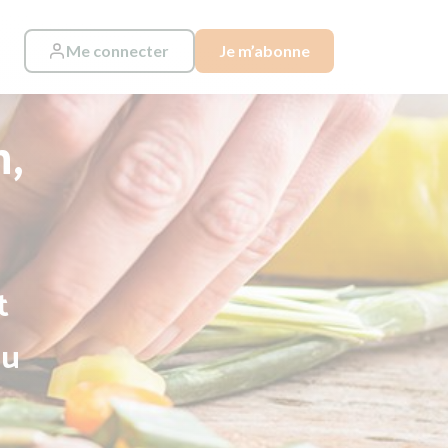
Me connecter
Je m’abonne
n,
t
au