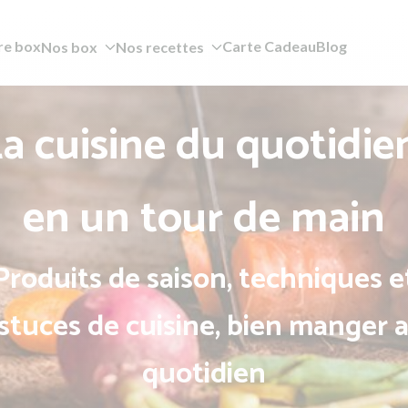
re box
Carte Cadeau
Blog
Nos box
Nos recettes
a cuisine du quotidie
en un tour de main
Produits de saison, techniques e
stuces de cuisine, bien manger 
quotidien