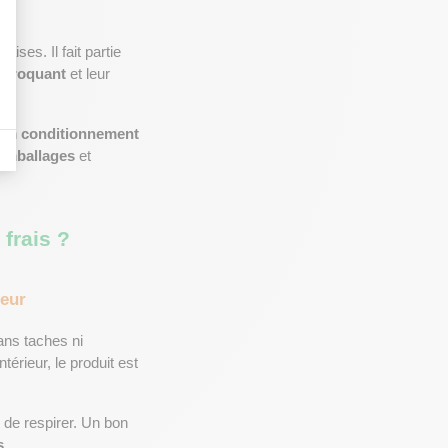
s
ses. Il fait partie 
 
croquant
 et leur 
 un 
conditionnement
emballages
 et 
 frais ?
heur
sans taches ni 
térieur, le produit est 
 ont besoin de respirer. Un bon 
s
.