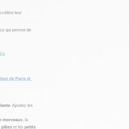
ccélère leur 
 ce qui permet de 
is
mbon de Paris et 
llante
. Ajoutez les 
n morceaux
, la 
 
pâtes
 et les 
petits 