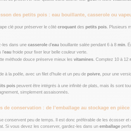
sson des petits pois : eau bouillante, casserole ou vape
tape clé pour préserver le côté 
croquant
 des 
petits pois
. Plusieurs m
z-les dans une 
casserole
 d’
eau
 bouillante salée pendant 6 à 8 
min
. É
 l’
eau
 froide pour fixer leur belle couleur verte.
ette méthode douce préserve mieux les 
vitamines
. Comptez 10 à 12 
e à la poêle, avec un filet d’huile et un peu de 
poivre
, pour une versi
its pois
 peuvent être intégrés à une infinité de plats, mais ils sont tou
agnement, simplement assaisonnés.
s de conservation : de l’emballage au stockage en pièce 
se conservent peu de temps. Il est donc préférable de les écosser et d
t. Si vous devez les conserver, gardez-les dans un 
emballage
 perfo