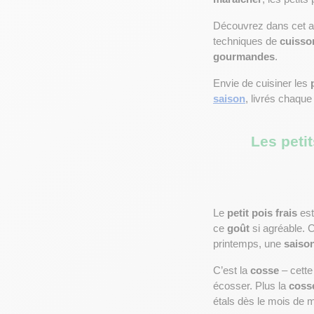
Découvrez dans cet arti
techniques de 
cuisso
gourmandes
.
Envie de cuisiner les 
saison
, livrés chaqu
Les peti
Le 
petit pois frais
 est
ce 
goût
 si agréable. 
printemps, une 
saiso
C’est la 
cosse
 – cett
écosser. Plus la 
coss
étals dès le mois de m