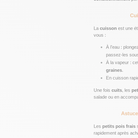
Cui
La 
cuisson
 est une é
vous :
À l’eau : plonge
passez-les sous
À la vapeur : c
graines
.
En cuisson rapid
Une fois 
cuits
, les 
pet
salade ou en accomp
Astuce
Les 
petits pois frais
 
rapidement après acha