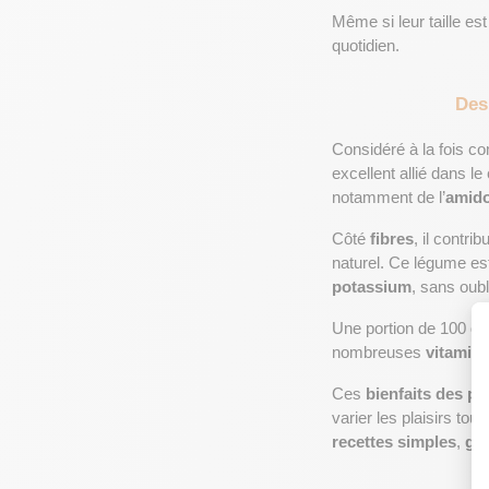
Même si leur taille est
quotidien.
Des 
Considéré à la fois 
excellent allié dans le
notamment de l’
amid
Côté 
fibres
, il contr
naturel. Ce légume es
potassium
, sans oubli
Une portion de 100 
g
nombreuses 
vitamin
Ces 
bienfaits des pet
varier les plaisirs to
recettes simples
, 
go