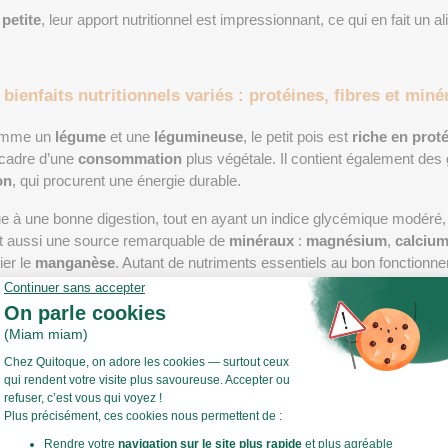
 
petite
, leur apport nutritionnel est impressionnant, ce qui en fait un ali
bienfaits nutritionnels variés : protéines, fibres et min
comme un 
légume
 et une 
légumineuse
, le petit pois est 
riche en prot
 cadre d’une 
consommation
 plus végétale. Il contient également des 
on
, qui procurent une énergie durable.
ibue à une bonne digestion, tout en ayant un indice glycémique modéré
t aussi une source remarquable de 
minéraux
 : 
magnésium
, 
calciu
er le 
manganèse
. Autant de nutriments essentiels au bon fonctionn
rammes
 de 
petits pois cuits
 contient environ 5 g de 
protéines
, 6 g d
es
, notamment du groupe B, mais aussi C et K.
its pois
 en font un choix idéal pour toutes les générations, des enfan
ut en mangeant sainement, découvrez le 
menu équilibré
 de Quitoque
urmandes
 et adaptées à toute la famille.