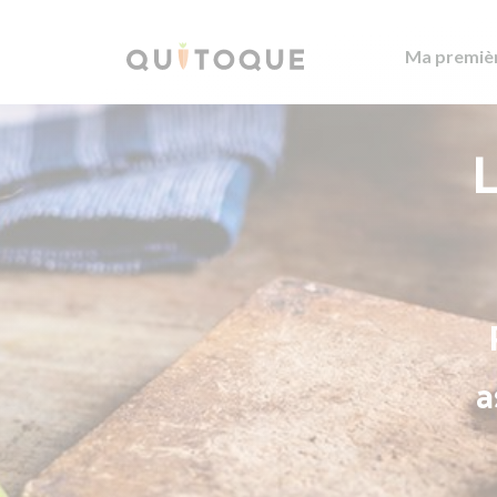
Ma premiè
L
a