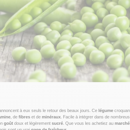
annoncent à eux seuls le retour des beaux jours. Ce 
légume
 croquant
amine
, de 
fibres
 et de 
minéraux
. Facile à intégrer dans de nombreuses
on 
goût
 doux et légèrement 
sucré
. Que vous les achetiez au 
marché
 pois sont un vrai 
gage de fraîcheur.