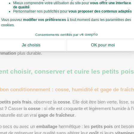
Le petit pois dans l’agriculture et les circuits maraîcher
vé en 
agriculture
 raisonnée ou biologique dans plusieurs régions françai
récolte manuellement ou mécaniquement, en veillant à préserver leur
r
, vous trouverez souvent des variétés locales, cueillies du jour, avec
 le produit. L’achat en vrac est également possible, pour réduire les 
mmation
 plus durable.
 choisir, conserver et cuire les petits pois
bon conditionnement : cosse, humidité et gage de fraîc
petits pois frais
, observez la 
cosse
. Elle doit être bien verte, lisse, 
est ? Casser la 
cosse
 : si elle est croquante et légèrement humide à l’in
naturelle est un vrai 
gage de fraîcheur
.
op secs ou avec un 
emballage
 hermétique : les 
petits pois
met de préserver leur qualité sans altérer leur 
goût
 ni leurs 
vitamine