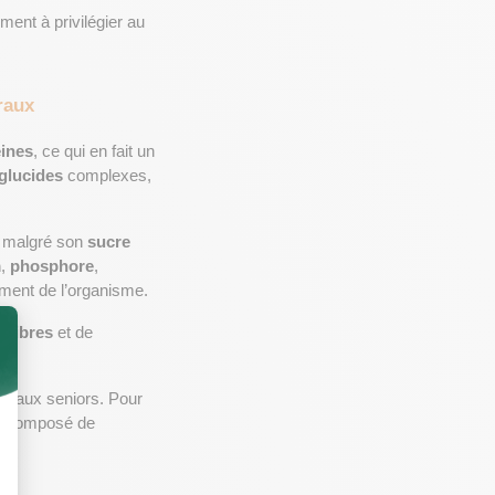
ment à privilégier au 
éraux
éines
, ce qui en fait un 
glucides
 complexes, 
, malgré son 
sucre
m
, 
phosphore
, 
ement de l’organisme.
e 
fibres
 et de 
ts aux seniors. Pour 
, composé de 