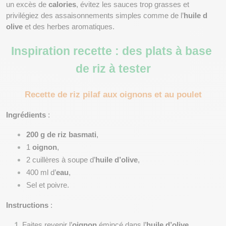
un excès de 
calories
, évitez les sauces trop grasses et 
privilégiez des assaisonnements simples comme de l’
huile d 
olive
 et des herbes aromatiques.
Inspiration recette : des plats à base 
de riz à tester
Recette de riz pilaf aux oignons et au poulet
Ingrédients
 :
200 g de riz basmati
,
1 
oignon
,
2 cuillères à soupe d’
huile d’olive
,
400 ml d’
eau
,
Sel et poivre.
Instructions
 :
Faites revenir l’
oignon
 émincé dans l’
huile d’olive
.