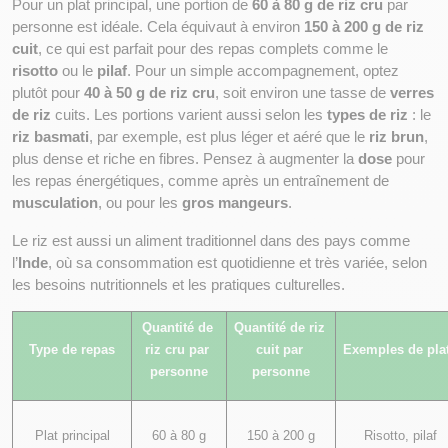
Pour un plat principal, une portion de 
60 à 80 g de riz cru
 par 
personne est idéale. Cela équivaut à environ 
150 à 200 g de riz 
cuit
, ce qui est parfait pour des repas complets comme le 
risotto
 ou le 
pilaf
. Pour un simple accompagnement, optez 
plutôt pour 
40 à 50 g de riz cru
, soit environ une tasse de 
verres 
de riz
 cuits. Les portions varient aussi selon les 
types de riz
 : le 
riz basmati
, par exemple, est plus léger et aéré que le 
riz brun
, 
plus dense et riche en fibres. Pensez à augmenter la 
dose
 pour 
les repas énergétiques, comme après un entraînement de 
musculation
, ou pour les 
gros mangeurs
.
Le riz est aussi un aliment traditionnel dans des pays comme 
l’
Inde
, où sa consommation est quotidienne et très variée, selon 
les besoins nutritionnels et les pratiques culturelles.
Quantité de 
Quantité de riz 
Type de repas
riz cru par 
cuit par 
Exemples de pla
personne
personne
Plat principal
60 à 80 g
150 à 200 g
Risotto, pilaf