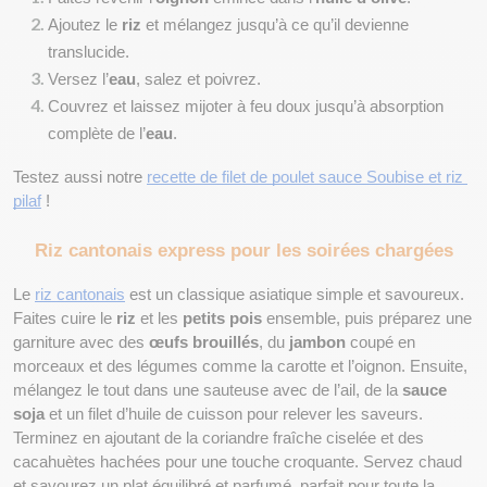
Ajoutez le 
riz
 et mélangez jusqu’à ce qu’il devienne 
translucide.
Versez l’
eau
, salez et poivrez.
Couvrez et laissez mijoter à feu doux jusqu’à absorption 
complète de l’
eau
.
Testez aussi notre 
recette de filet de poulet sauce Soubise et riz 
pilaf
 !
Riz cantonais express pour les soirées chargées
Le 
riz cantonais
 est un classique asiatique simple et savoureux. 
Faites cuire le 
riz
 et les 
petits pois
 ensemble, puis préparez une 
garniture avec des 
œufs brouillés
, du 
jambon
 coupé en 
morceaux et des légumes comme la carotte et l’oignon. Ensuite, 
mélangez le tout dans une sauteuse avec de l’ail, de la 
sauce 
soja
 et un filet d’huile de cuisson pour relever les saveurs. 
Terminez en ajoutant de la coriandre fraîche ciselée et des 
cacahuètes hachées pour une touche croquante. Servez chaud 
et savourez un plat équilibré et parfumé, parfait pour toute la 