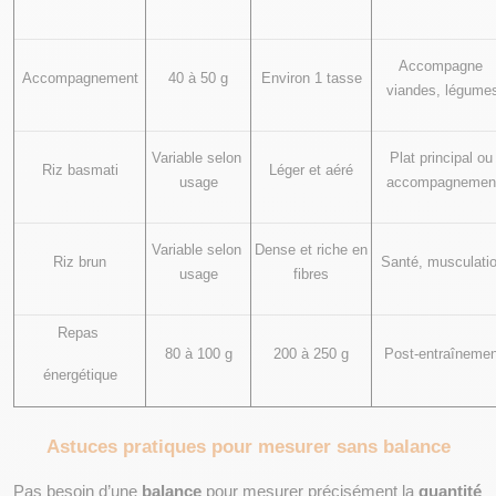
Accompagne 
Accompagnement
40 à 50 g
Environ 1 tasse
viandes, légume
Variable selon 
Plat principal ou 
Riz basmati
Léger et aéré
usage
accompagnemen
Variable selon 
Dense et riche en 
Riz brun
Santé, musculati
usage
fibres
Repas 
80 à 100 g
200 à 250 g
Post-entraînemen
énergétique
Astuces pratiques pour mesurer sans balance
Pas besoin d’une 
balance
 pour mesurer précisément la 
quantité 