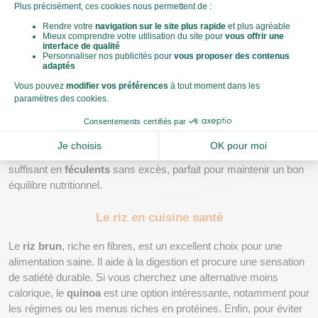
Combien de riz pour un repas équilibré ?
Un repas équilibré associe une portion de 
riz
 à des légumes frais 
et une source de protéines comme du 
poisson
, de la volaille ou 
des légumineuses. Pour un menu sain, respectez les proportions 
suivantes :
60 à 80 g de riz cru
 pour un plat principal copieux.
40 à 50 g
 pour un accompagnement léger.
Ces portions sont des moyenne  mais garantissent un apport 
suffisant en 
féculents
 sans excès, parfait pour maintenir un bon 
équilibre nutritionnel.
Le riz en cuisine santé
Le 
riz brun
, riche en fibres, est un excellent choix pour une 
alimentation saine. Il aide à la digestion et procure une sensation 
de satiété durable. Si vous cherchez une alternative moins 
calorique, le 
quinoa
 est une option intéressante, notamment pour 
les régimes ou les menus riches en protéines. Enfin, pour éviter 