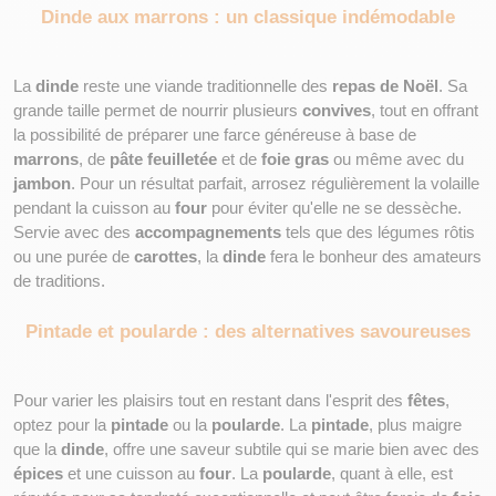
Dinde aux marrons : un classique indémodable
La 
dinde
 reste une viande traditionnelle des 
repas de Noël
. Sa 
grande taille permet de nourrir plusieurs 
convives
, tout en offrant 
la possibilité de préparer une farce généreuse à base de 
marrons
, de 
pâte feuilletée
 et de 
foie gras
 ou même avec du
jambon
. Pour un résultat parfait, arrosez régulièrement la volaille 
pendant la cuisson au 
four
 pour éviter qu'elle ne se dessèche. 
Servie avec des 
accompagnements
 tels que des légumes rôtis 
ou une purée de 
carottes
, la 
dinde
 fera le bonheur des amateurs 
de traditions.
Pintade et poularde : des alternatives savoureuses
Pour varier les plaisirs tout en restant dans l'esprit des 
fêtes
, 
optez pour la 
pintade
 ou la 
poularde
. La 
pintade
, plus maigre 
que la 
dinde
, offre une saveur subtile qui se marie bien avec des 
épices
 et une cuisson au 
four
. La 
poularde
, quant à elle, est 