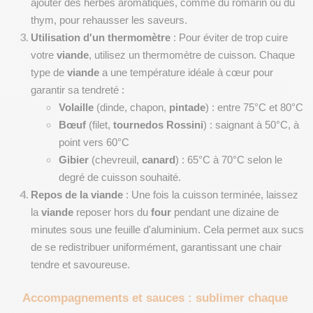
ajouter des herbes aromatiques, comme du romarin ou du 
thym, pour rehausser les saveurs.
Utilisation d'un thermomètre
 : Pour éviter de trop cuire 
votre 
viande
, utilisez un thermomètre de cuisson. Chaque 
type de 
viande
 a une température idéale à cœur pour 
garantir sa tendreté :
Volaille
 (dinde, chapon, 
pintade
) : entre 75°C et 80°C
Bœuf
 (filet, 
tournedos Rossini
) : saignant à 50°C, à 
point vers 60°C
Gibier
 (chevreuil, 
canard
) : 65°C à 70°C selon le 
degré de cuisson souhaité.
Repos de la viande
 : Une fois la cuisson terminée, laissez 
la 
viande
 reposer hors du 
four
 pendant une dizaine de 
minutes sous une feuille d'aluminium. Cela permet aux sucs 
de se redistribuer uniformément, garantissant une chair 
tendre et savoureuse.
Accompagnements et sauces : sublimer chaque 