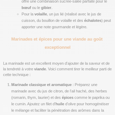
offre une combinaison sucrée-salée parfaite pour le 
bœuf
 ou le 
gibier
.
Pour la 
volaille
, un jus lié (réalisé avec le jus de 
cuisson, du bouillon de volaille et des 
échalotes
) peut 
apporter une note gourmande et légère.
Marinades et épices pour une viande au goût 
exceptionnel
La marinade est un excellent moyen d'ajouter de la saveur et de 
la tendreté à votre 
viande
. Voici comment tirer le meilleur parti de 
cette technique :
Marinade classique et aromatique
 : Préparez une 
marinade avec du jus de citron, de l'ail haché, des herbes 
(romarin, thym, laurier) et des 
épices
 comme le paprika ou 
le cumin. Ajoutez un filet d'
huile
 d'olive pour homogénéiser 
le mélange et faciliter la pénétration des arômes dans la 