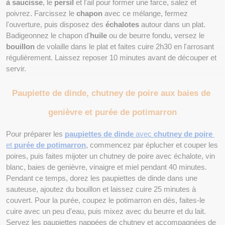
à saucisse
, le 
persil
 et l'ail pour former une farce, salez et 
poivrez. Farcissez le 
chapon
 avec ce mélange, fermez 
l'ouverture, puis disposez des 
échalotes
 autour dans un plat. 
Badigeonnez le chapon d'
huile
 ou de beurre fondu, versez le 
bouillon
 de volaille dans le plat et faites cuire 2h30 en l'arrosant 
régulièrement. Laissez reposer 10 minutes avant de découper et 
servir.
Paupiette de dinde, chutney de poire aux baies de 
genièvre et purée de potimarron
Pour préparer les 
paupiettes de dinde
 avec 
chutney de poire
et 
purée de potimarron
, commencez par éplucher et couper les 
poires, puis faites mijoter un chutney de poire avec échalote, vin 
blanc, baies de genièvre, vinaigre et miel pendant 40 minutes. 
Pendant ce temps, dorez les paupiettes de dinde dans une 
sauteuse, ajoutez du bouillon et laissez cuire 25 minutes à 
couvert. Pour la purée, coupez le potimarron en dés, faites-le 
cuire avec un peu d'eau, puis mixez avec du beurre et du lait. 
Servez les paupiettes nappées de chutney et accompagnées de 