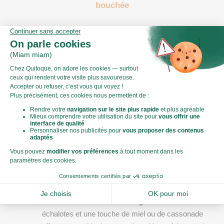
bouchée
Les 
accompagnements
 et 
sauces
 jouent un rôle déterminant 
pour mettre en valeur la 
viande
 et créer une expérience 
gustative complète. Voici quelques suggestions pour magnifier 
chaque plat :
Accompagnements classiques et originaux
 :
Purée de carottes
 ou de panais pour une touche de 
douceur et de couleur.
Légumes grillés
 (pommes de terre, choux de 
Bruxelles, courge) qui apportent une texture 
croquante.
Pommes de terre au four
 ou gratin dauphinois, 
parfaits pour accompagner une 
volaille
.
Sauces pour enchanter le palais
 :
Une 
sauce
 à base de 
vin rouge
 réduit avec des 
échalotes et une touche de miel ou de cassonade 