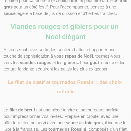
réputée pour sa tendreté exceptionnelle et peut être farcie de 
foie 
gras
 pour un côté festif. Pour l'accompagner, pensez à une 
sauce
 légère à base de jus de cuisson et d'herbes fraîches.
Viandes rouges et gibiers pour un 
Noël élégant
Si vous souhaitez sortir des sentiers battus et apporter une 
touche de sophistication à votre 
repas de Noël
, tournez-vous 
vers les 
viandes rouges
 et les 
gibiers
. Leur 
goût
 intense et leur 
texture fondante séduiront les palais les plus exigeants.
Le filet de bœuf et tournedos Rossini : des choix 
raffinés
Le 
filet de bœuf
 est une pièce tendre et savoureuse, parfaite 
pour impressionner vos invités. Préparé en croûte, avec une 
pâte feuilletée ou servi avec une 
sauce
 au 
foie gras
, il incarne le 
luxe à la française. Les 
tournedos Rossini
, composés d'un 
filet 