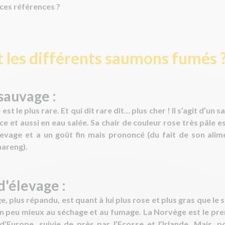
ces références ?
t les différents saumons fumés 
sauvage :
e
est le plus rare. Et qui dit rare dit… plus cher ! Il s’agit d’un
uce et aussi en eau salée. Sa chair de couleur rose très pâle e
evage et a un goût fin mais prononcé (du fait de son ali
hareng).
d'élevage :
ge
, plus répandu, est quant à lui plus rose et plus gras que l
e un peu mieux au séchage et au fumage. La Norvège est le p
’Europe, suivie de près par l’Ecosse et l’Irlande. Mais,