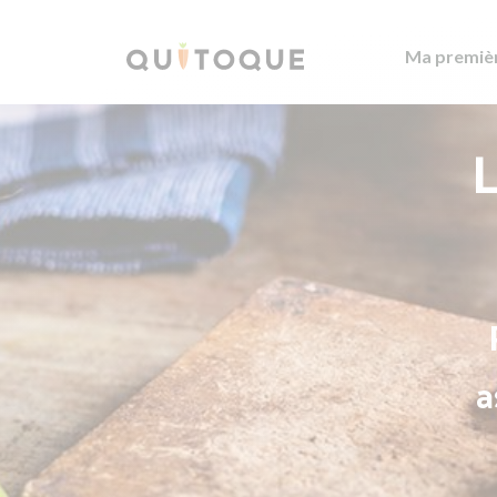
Ma premiè
L
a