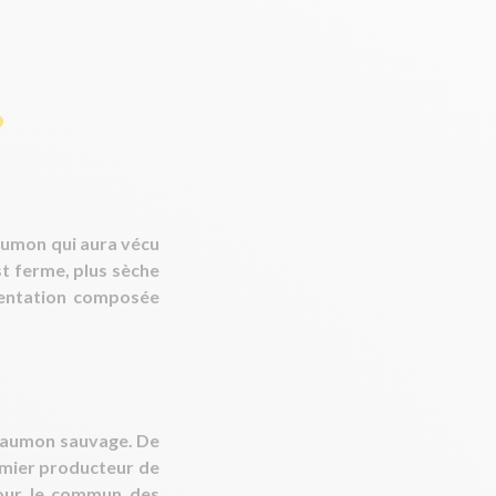
?
 saumon qui aura vécu
st ferme, plus sèche
mentation composée
e saumon sauvage. De
remier producteur de
 pour le commun des