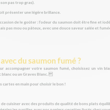
sson pas trop gras).
 doit présenter
une légère brillance
.
occasion de le goûter : l’odeur du saumon doit être
fine et iod
ais pas mou ou pâteux, avec une douce saveur salée et fumé
 avec du saumon fumé ?
our accompagner votre saumon fumé, choisissez un vin bla
 blanc ou un Graves Blanc.
s cartes en main pour choisir le bon !
 de cuisiner avec des produits de qualité de bons plats équili
égalez les papilles
avec nos paniers-recettes livrés chez vou