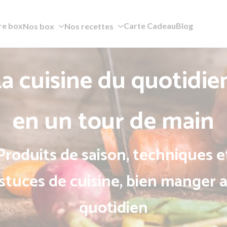
re box
Carte Cadeau
Blog
Nos box
Nos recettes
a cuisine du quotidie
en un tour de main
Produits de saison, techniques e
stuces de cuisine, bien manger 
quotidien