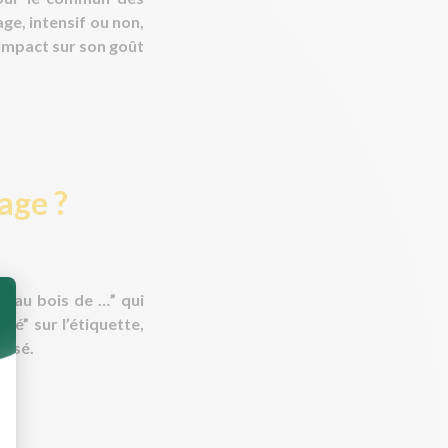
ge, intensif ou non,
impact sur son goût
age ?
é au bois de …” qui
mé” sur l’étiquette,
risé.