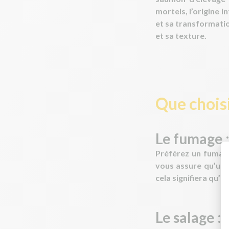
mortels, l’origine 
et sa transformati
et sa texture.
Que choisi
Le fumage 
Préférez
un fumag
vous assure qu’une 
cela signifiera qu’il
Le salage :