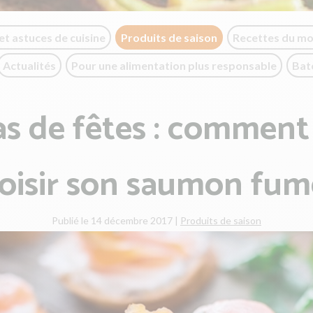
et astuces de cuisine
Produits de saison
Recettes du m
Actualités
Pour une alimentation plus responsable
Bat
s de fêtes : comment
oisir son saumon fum
Publié le 14 décembre 2017
|
Produits de saison