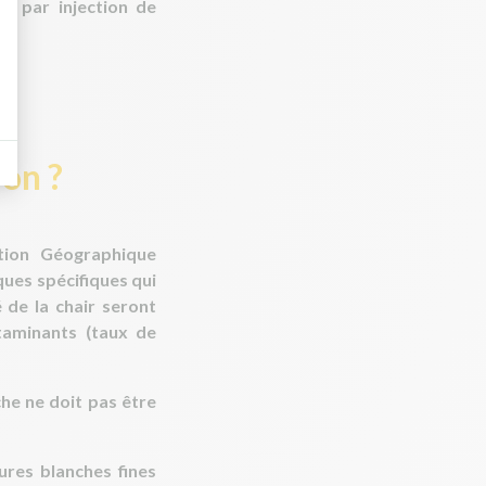
ge par injection de
on ?
ation Géographique
ques spécifiques qui
é de la chair seront
taminants (taux de
he ne doit pas être
res blanches fines