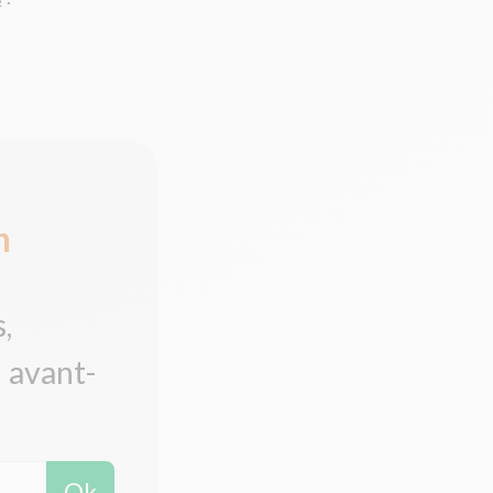
n
,
n avant-
Ok