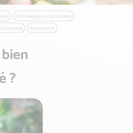
onde
Bien manger au quotidien
ch cooking
Nos favoris
 bien
é ?