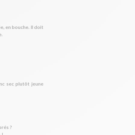
ée
, en bouche. Il doit
e.
nc sec plutôt jeune
brés ?
s
!