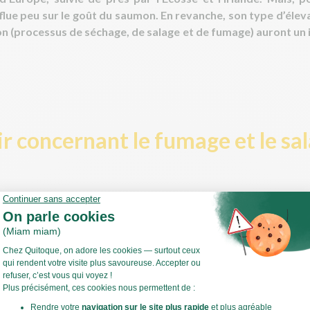
influe peu sur le goût du saumon. En revanche, son type d’éleva
on (processus de séchage, de salage et de fumage) auront un 
r concernant le fumage et le sal
:
e au feu de bois
! Et plus particulièrement la mention “fum
seule essence de bois a été utilisée. Si vous ne lisez que “fu
 s’agit d’un fumage industriel, réalisé à l’aide d’un produit vapo