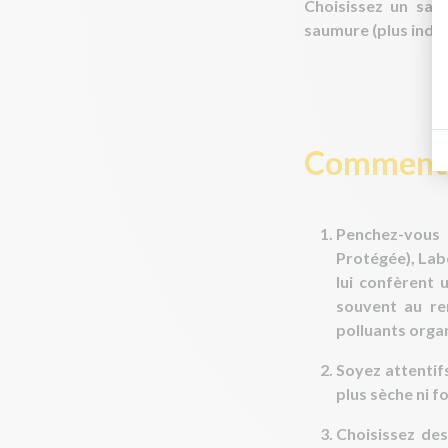
Choisissez
un sala
saumure (plus indust
Comment c
Penchez-vous
Protégée), Lab
lui confèrent 
souvent au re
polluants orga
Soyez attentif
plus sèche ni f
Choisissez
des