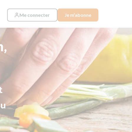
Me connecter
Je m’abonne
n,
t
au