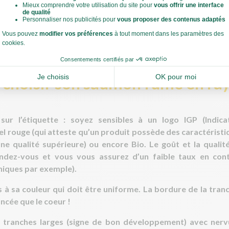
ge sec
, c’est à dire salé manuellement, plutôt qu’un sala
riel).
hoisir son saumon fumé en ray
 sur
l’étiquette
: soyez sensibles à un logo IGP (Indic
el rouge (qui atteste qu’un produit possède des caractéristi
une qualité supérieure) ou encore Bio. Le goût et la qualit
ndez-vous et vous vous assurez d’un faible taux en con
niques par exemple).
s à
sa couleur
qui doit être uniforme. La bordure de la tranc
oncée que le coeur !
 tranches larges
(signe de bon développement) avec nervu