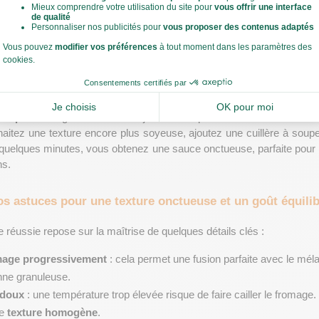
llères à soupe de farine
 et mélangez avec un 
fouet
 jusqu’à obtenir u
lle pour lier la sauce.
t 
une tasse (250 ml) de lait
, tout en continuant à fouetter pour éviter
stance lisse.
asse de fromage râpé
 (cheddar, gruyère ou une combinaison) petit à 
uniformément.
z à 
poivrer
 légèrement et en ajoutant une pincée de noix de musca
aitez une texture encore plus soyeuse, ajoutez une cuillère à soup
n quelques minutes, vous obtenez une sauce onctueuse, parfaite pour
ns.
s astuces pour une texture onctueuse et un goût équili
réussie repose sur la maîtrise de quelques détails clés :
omage progressivement
 : cela permet une fusion parfaite avec le méla
nne granuleuse.
 doux
 : une température trop élevée risque de faire cailler le fromage
e 
texture homogène
.