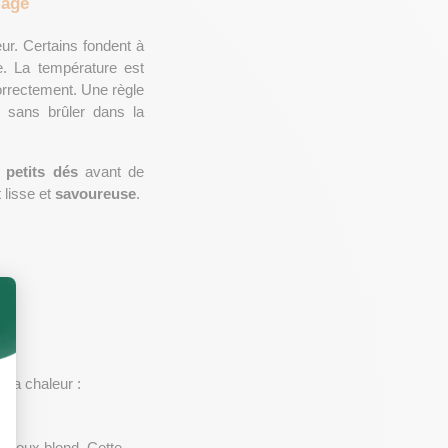
mage
ur. Certains fondent à 
e. La température est 
orrectement. Une règle 
 de fondre uniformément, sans brûler dans la 
 
petits dés
 avant de 
 lisse et
 savoureuse
.
 la chaleur :