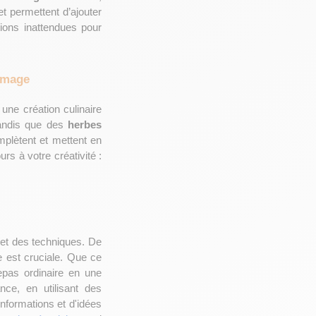
t permettent d’ajouter 
ons inattendues pour 
romage
ne création culinaire 
tandis que des 
herbes 
plètent et mettent en 
 à votre créativité : 
 et des techniques. De 
e est cruciale. Que ce 
soit pour une recette ultra simple ou un plat plus élaboré, le fromage transforme un repas ordinaire en une 
ce, en utilisant des 
nformations et d'idées 