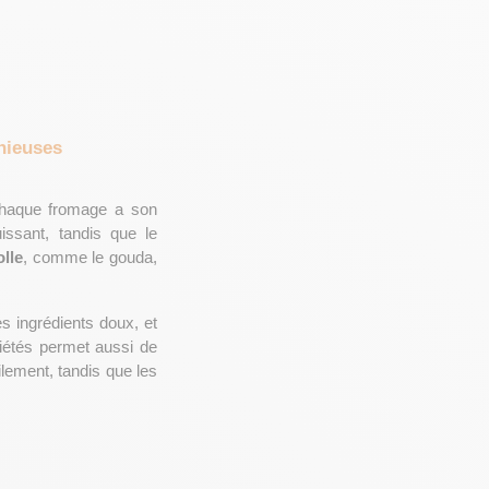
e
nieuses
Chaque fromage a son 
au goût puissant, tandis que le 
lle
, comme le gouda, 
s ingrédients doux, et 
iétés permet aussi de 
 fondent facilement, tandis que les 