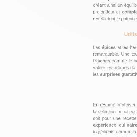
créant ainsi un équili
profondeur et 
comple
révéler tout le potent
Utili
Les 
épices
 et les he
remarquable. Une to
fraîches
 comme le bas
valeur les arômes du 
les 
surprises gustati
En résumé, maîtriser 
la sélection minutieu
expérience culinai
ingrédients comme la