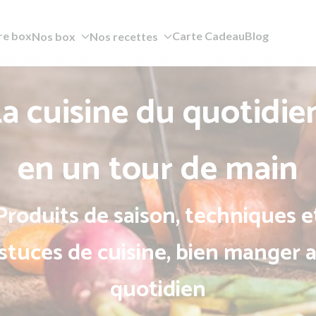
re box
Carte Cadeau
Blog
Nos box
Nos recettes
a cuisine du quotidie
en un tour de main
Produits de saison, techniques e
stuces de cuisine, bien manger 
quotidien