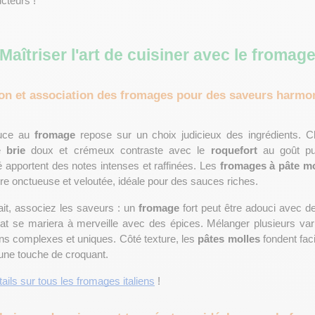
cteurs !
Maîtriser l'art de cuisiner avec le fromag
ion et association des fromages pour des saveurs harmo
uce au 
fromage
 repose sur un choix judicieux des ingrédients. 
e 
brie
 doux et crémeux contraste avec le
 roquefort 
é apportent des notes intenses et raffinées. Les 
fromages à pâte mo
ure onctueuse et veloutée, idéale pour des sauces riches.
ait, associez les saveurs : un 
fromage
 fort peut être adouci avec de
at se mariera à merveille avec des épices. Mélanger plusieurs var
s complexes et uniques. Côté texture, les 
pâtes molles
 une touche de croquant.
tails sur tous les fromages italiens
 !