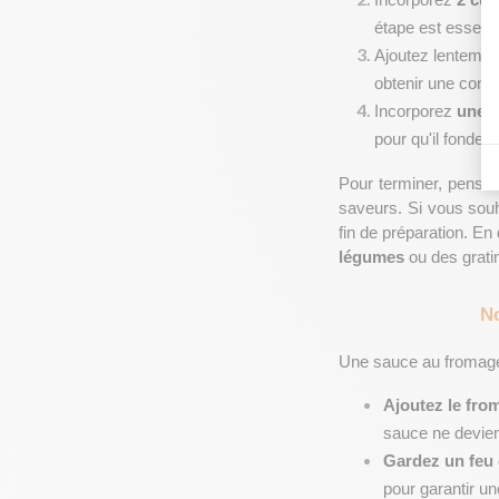
Incorporez 
2 cui
étape est essentie
Ajoutez lentemen
obtenir une consi
Incorporez 
une t
pour qu'il fonde 
Pour terminer, pense
saveurs. Si vous souh
fin de préparation. E
légumes
 ou des grati
No
Une sauce au fromage 
Ajoutez le fr
sauce ne devie
Gardez un feu
pour garantir un