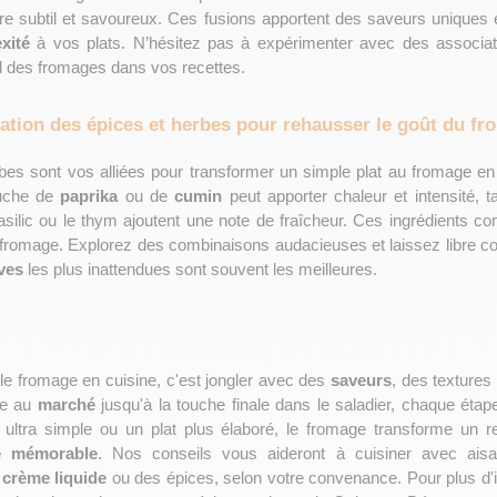
bre subtil et savoureux. Ces fusions apportent des saveurs uniques e
xité 
à vos plats. N’hésitez pas à expérimenter avec des associati
iel des fromages dans vos recettes.
sation des épices et herbes pour rehausser le goût du f
rbes sont vos alliées pour transformer un simple plat au fromage en u
uche de 
paprika
 ou de
 cumin 
peut apporter chaleur et intensité, 
ilic ou le thym ajoutent une note de fraîcheur. Ces ingrédients com
fromage. Explorez des combinaisons audacieuses et laissez libre cours
ves
 les plus inattendues sont souvent les meilleures.
le fromage en cuisine, c'est jongler avec des 
saveurs
, des textures
se au 
marché
 jusqu'à la touche finale dans le saladier, chaque étap
re mémorable
. Nos conseils vous aideront à cuisiner avec aisan
 
crème liquide
 ou des épices, selon votre convenance. Pour plus d'i