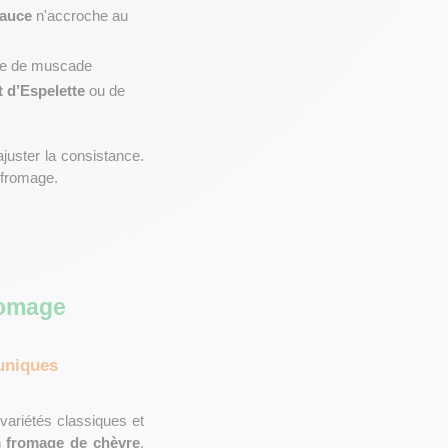
auce
 n'accroche au 
nte de muscade 
 d’Espelette
 ou de 
ajuster la consistance. 
 fromage.
romage
uniques
ariétés classiques et 
 
fromage de chèvre
, 