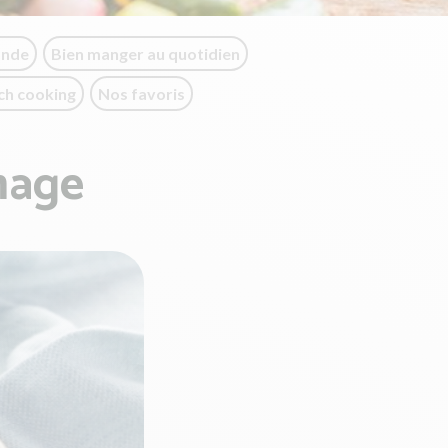
onde
Bien manger au quotidien
ch cooking
Nos favoris
mage