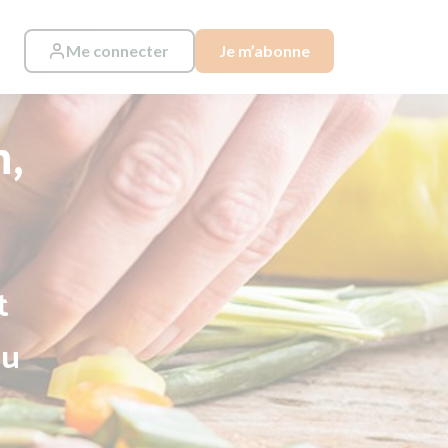
Me connecter
Je m’abonne
n,
t
au