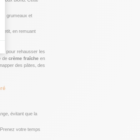
n roux blond. Cette 
 les grumeaux et 
petit, en remuant 
de pour rehausser les 
e de 
crème fraîche
 en 
 napper des pâtes, des
bré
nge, évitant que la 
. Prenez votre temps 