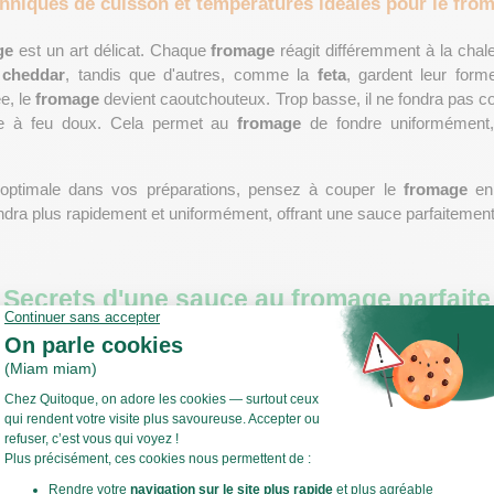
hniques de cuisson et températures idéales pour le fro
ge
 est un art délicat. Chaque 
fromage
 réagit différemment à la chale
 
cheddar
, tandis que d'autres, comme la 
feta
, gardent leur form
e, le 
fromage
 devient caoutchouteux. Trop basse, il ne fondra pas c
re à feu doux. Cela permet au 
fromage
 optimale dans vos préparations, pensez à couper le 
fromage
 en
 fondra plus rapidement et uniformément, offrant une sauce parfaitement
Secrets d'une sauce au fromage parfaite
Choix du fromage et préparation de la base de sauce
 utilisez une 
casserole
 à fond épais pour une répartition homogène de
uillères à soupe de beurre
 à feu doux.