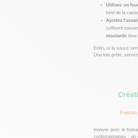
Utilisez un fou
fond de la casse
Ajustez l'ass
suffisent souve
moutarde
 douc
Enfin, si la sauce se
Une fois prête, servez
Créat
Fusion
Innover avec le from
contemporaines : un 