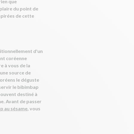
rien que
laire du point de
spirées de cette
aditionnellement d'un
ment coréenne
e à vous de la
 une source de
coréens le déguste
 servir le bibimbap
 souvent destiné à
nne. Avant de passer
ap au sésame
, vous