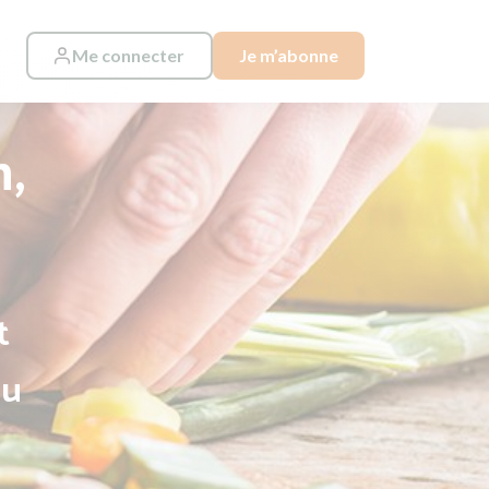
Me connecter
Je m’abonne
n,
t
au