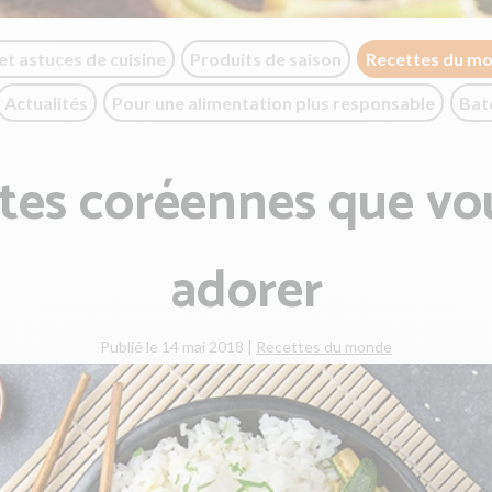
et astuces de cuisine
Produits de saison
Recettes du m
Actualités
Pour une alimentation plus responsable
Bat
ttes coréennes que vou
adorer
Publié le 14 mai 2018
|
Recettes du monde