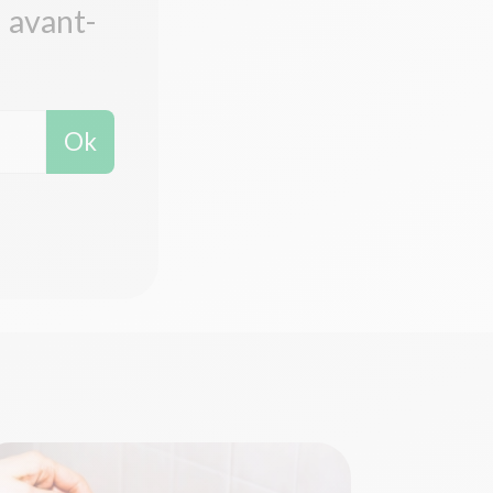
n avant-
Ok