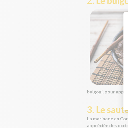
2. Le bulg
bulgo
gi
, pour appo
3. Le saut
La marinade en Corée
appréciée des occid