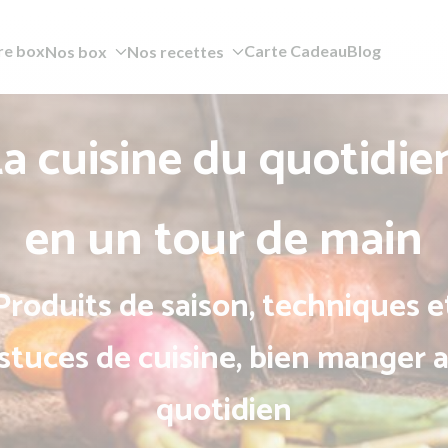
re box
Carte Cadeau
Blog
Nos box
Nos recettes
a cuisine du quotidie
en un tour de main
Produits de saison, techniques e
stuces de cuisine, bien manger 
quotidien