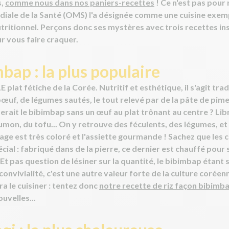
s,
comme nous dans nos paniers-recettes
! Ce n'est pas pour 
iale de la Santé (OMS) l'a désignée comme une cuisine exemp
nutritionnel. Perçons donc ses mystères avec trois recettes in
ur vous faire craquer.
mbap : la plus populaire
E plat fétiche de la Corée. Nutritif et esthétique, il s'agit tr
bœuf, de légumes sautés, le tout relevé par de la pâte de pi
erait le bibimbap sans un œuf au plat trônant au centre ? Libr
umon, du tofu... On y retrouve des féculents, des légumes, et
age est très coloré et l'assiette gourmande ! Sachez que les 
cial : fabriqué dans de la pierre, ce dernier est chauffé pour
Et pas question de lésiner sur la quantité, le bibimbap étant
convivialité, c'est une autre valeur forte de la culture corée
dra le cuisiner : tentez donc
notre recette de riz façon bibimb
uvelles...