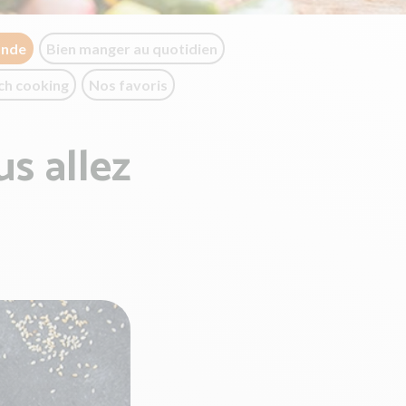
onde
Bien manger au quotidien
ch cooking
Nos favoris
s allez