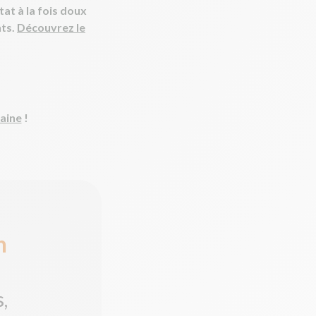
at à la fois doux
nts.
Découvrez le
aine
!
n
,