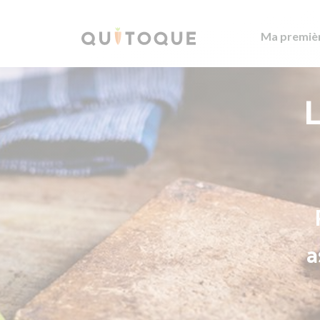
Ma premiè
L
a