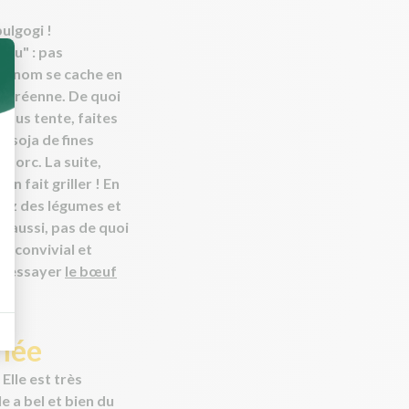
ulgogi !
eu" : pas
ce nom se cache en
a coréenne. De quoi
a vous tente, faites
e soja de fines
porc. La suite,
on fait griller ! En
ez des légumes et
Ici aussi, pas de quoi
lat convivial et
 d'essayer
le bœuf
umée
Elle est très
 a bel et bien du