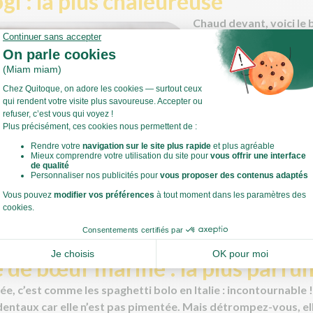
ogi : la plus chaleureuse
Chaud devant, voici le b
Comprenez "viande de f
d'inquiétude, derrière 
réalité le barbecue à l
briser la routine... Si ç
mariner avec de la sauc
tranches de bœuf ou de 
vous devriez maîtriser : 
accompagnement, serv
du riz, ou des nouilles. 
culpabiliser : c'est un p
équilibré. À votre tour
rter une touche de nouveauté à tous vos barbecues estivaux.
é de bœuf mariné : la plus parf
, c’est comme les spaghetti bolo en Italie : incontournable ! 
entaux car elle n’est pas pimentée. Mais détrompez-vous, elle