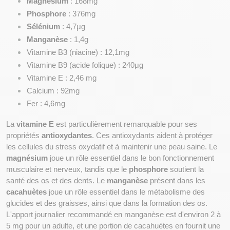
Magnésium
 : 168mg
Phosphore
 : 376mg
Sélénium
 : 4,7μg
Manganèse
 : 1,4g
Vitamine B3 (niacine) : 12,1mg
Vitamine B9 (acide folique) : 240μg
Vitamine E : 2,46 mg
Calcium : 92mg
Fer : 4,6mg
La 
vitamine E
 est particulièrement remarquable pour ses 
propriétés 
antioxydantes
. Ces antioxydants aident à protéger 
les cellules du stress oxydatif et à maintenir une peau saine. Le 
magnésium
 joue un rôle essentiel dans le bon fonctionnement 
musculaire et nerveux, tandis que le 
phosphore
 soutient la 
santé des os et des dents. Le 
manganèse
 présent dans les 
cacahuètes
 joue un rôle essentiel dans le métabolisme des 
glucides et des graisses, ainsi que dans la formation des os. 
L'apport journalier recommandé en manganèse est d'environ 2 à 
5 mg pour un adulte, et une portion de cacahuètes en fournit une 