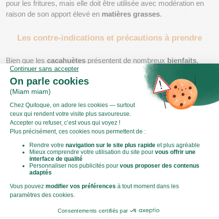
pour les fritures, mais elle doit être utilisée avec modération en 
raison de son apport élevé en 
matières grasses
.
Les contre-indications et précautions à prendre
Bien que les 
cacahuètes
 présentent de nombreux 
bienfaits
, 
elles ne sont pas adaptées à tout le monde. Les personnes 
souffrant d’
allergie
 aux 
arachides
 doivent éviter tout produit 
contenant ces graines, car cela peut entraîner des 
symptômes
graves, voire dangereux.
De plus, la 
consommation
 de 
cacahuètes
 doit être surveillée 
chez les jeunes 
enfants
 afin de prévenir les risques 
d’étouffement. Les personnes ayant un taux de 
cholestérol
élevé doivent également modérer leur consommation, car les 
cacahuètes
 sont 
riches en lipides
.
Idées de recettes à base de 
cacahuètes