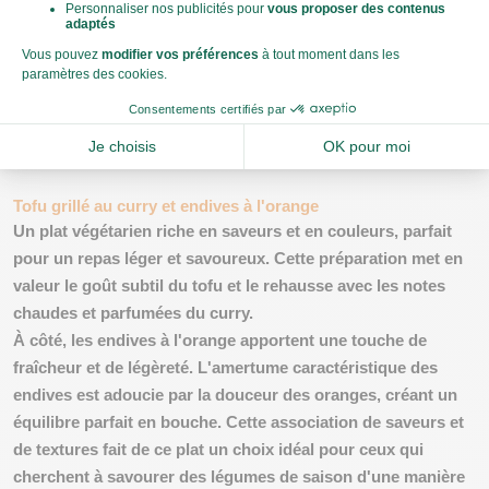
la
douceur naturelle
des carottes avec la feta et le croquant
des noix de cajou, offrant un équilibre de saveurs et de
textures.
Parfait pour un déjeuner ou un dîner, ce plat est non
seulement délicieux mais aussi
riche en nutriments
.
Tofu grillé au curry et endives à l'orange
Un plat végétarien riche en saveurs et en couleurs, parfait
pour un repas léger et savoureux. Cette préparation met en
valeur le goût subtil du tofu et le rehausse avec les notes
chaudes et parfumées du curry.
À côté, les endives à l'orange apportent une touche de
fraîcheur et de légèreté.
L'amertume
caractéristique des
endives est adoucie par la douceur des oranges, créant un
équilibre parfait en bouche. Cette association de saveurs et
de textures fait de ce plat un choix idéal pour ceux qui
cherchent à
savourer des légumes de saison d'une manière