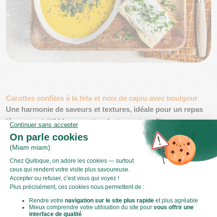
Carottes confites à la feta et noix de cajou avec boulgour
Une harmonie de saveurs et textures, idéale pour un
repas
léger et nutritif
! Les carottes, lentement confites,
développent une douceur caramélisée, qui contraste
délicieusement avec la feta. Les noix de cajou ajoutent une
touche croquante et un goût riche qui complète parfaitement
le plat.
Le boulgour, quant à lui, avec sa texture légère et son goût
de noisette, sert de base saine et rassasiante et absorbe les
jus des carottes et les saveurs du fromage. Ce plat combine