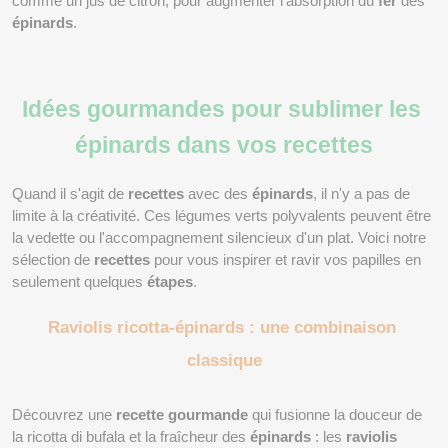
comme un jus de citron, pour augmenter l'absorption du 
fer
 des 
épinards
.
Idées gourmandes pour sublimer les 
épinards dans vos recettes
Quand il s'agit de 
recettes
 avec des 
épinards
, il n'y a pas de 
limite à la créativité. Ces légumes verts polyvalents peuvent être 
la vedette ou l'accompagnement silencieux d'un plat. Voici notre 
sélection de 
recettes
 pour vous inspirer et ravir vos papilles en 
seulement quelques 
étapes
.
Raviolis ricotta-épinards : une combinaison 
classique
Découvrez une 
recette gourmande
 qui fusionne la douceur de 
la ricotta di bufala et la fraîcheur des 
épinards
 : les 
raviolis 