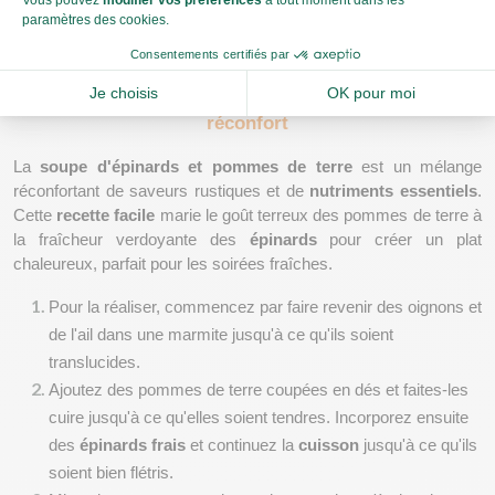
les 
épinards
 à la 
florentine
. Ce classique marie à la perfection 
épinards
, œufs pochés et une touche de béchamel.
Soupe d'épinards et pommes de terre : chaleur et 
réconfort
La 
soupe d'épinards et pommes de terre
 est un mélange 
réconfortant de saveurs rustiques et de 
nutriments essentiels
. 
Cette 
recette facile
 marie le goût terreux des pommes de terre à 
la fraîcheur verdoyante des 
épinards
 pour créer un plat 
chaleureux, parfait pour les soirées fraîches.
Pour la réaliser, commencez par faire revenir des oignons et 
de l'ail dans une marmite jusqu'à ce qu'ils soient 
translucides.
Ajoutez des pommes de terre coupées en dés et faites-les 
cuire jusqu'à ce qu'elles soient tendres. Incorporez ensuite 
des 
épinards frais
 et continuez la 
cuisson
 jusqu'à ce qu'ils 
soient bien flétris.