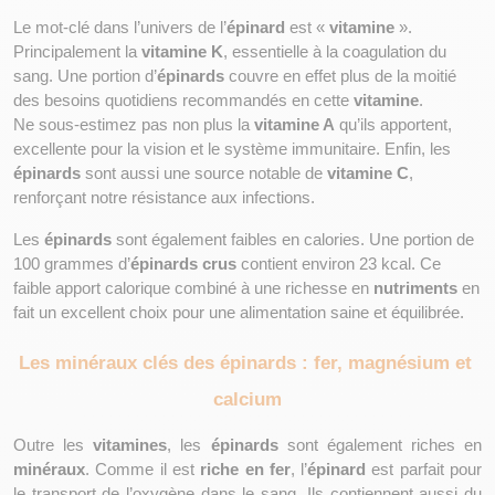
Le mot-clé dans l’univers de l’
épinard
 est « 
vitamine
 ». 
Principalement la 
vitamine K
, essentielle à la coagulation du 
sang. Une portion d’
épinards
 couvre en effet plus de la moitié 
des besoins quotidiens recommandés en cette 
vitamine
.
Ne sous-estimez pas non plus la 
vitamine A
 qu’ils apportent, 
excellente pour la vision et le système immunitaire. Enfin, les 
épinards
 sont aussi une source notable de 
vitamine C
, 
renforçant notre résistance aux infections.
Les 
épinards
 sont également faibles en calories. Une portion de 
100 grammes d’
épinards crus
 contient environ 23 kcal. Ce 
faible apport calorique combiné à une richesse en 
nutriments
 en 
fait un excellent choix pour une alimentation saine et équilibrée.
Les minéraux clés des épinards : fer, magnésium et 
calcium
Outre les 
vitamines
, les 
épinards
 sont également riches en 
minéraux
. Comme il est 
riche en fer
, l’
épinard
 est parfait pour 
le transport de l’oxygène dans le sang. Ils contiennent aussi du 