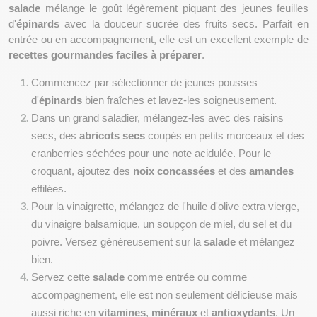
salade
 mélange le goût légèrement piquant des jeunes feuilles 
d'
épinards
 avec la douceur sucrée des fruits secs. Parfait en 
entrée ou en accompagnement, elle est un excellent exemple de 
recettes gourmandes faciles à préparer
.
Commencez par sélectionner de jeunes pousses 
d'
épinards
 bien fraîches et lavez-les soigneusement.
Dans un grand saladier, mélangez-les avec des raisins 
secs, des 
abricots secs
 coupés en petits morceaux et des 
cranberries séchées pour une note acidulée. Pour le 
croquant, ajoutez des 
noix concassées
 et des 
amandes
effilées.
Pour la vinaigrette, mélangez de l'huile d'olive extra vierge, 
du vinaigre balsamique, un soupçon de miel, du sel et du 
poivre. Versez généreusement sur la 
salade
 et mélangez 
bien.
Servez cette 
salade
 comme entrée ou comme 
accompagnement, elle est non seulement délicieuse mais 
aussi riche en 
vitamines
, 
minéraux
 et 
antioxydants
. Un 