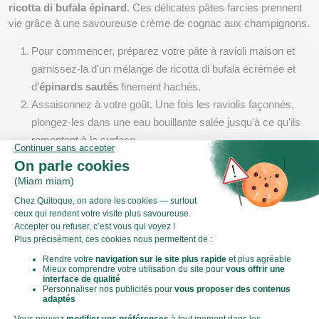
ricotta di bufala épinard
. Ces délicates pâtes farcies prennent 
vie grâce à une savoureuse crème de cognac aux champignons.
Pour commencer, préparez votre pâte à ravioli maison et 
garnissez-la d'un mélange de ricotta di bufala écrémée et 
d'
épinards sautés
 finement hachés.
Assaisonnez à votre goût. Une fois les raviolis façonnés, 
plongez-les dans une eau bouillante salée jusqu'à ce qu'ils 
remontent à la surface.
Entre-temps, dans une poêle, faites revenir des 
champignons
 émincés dans un peu de beurre, déglacez 
avec du 
cognac
 et ajoutez de la crème fraîche pour obtenir 
une sauce onctueuse.
Égouttez les raviolis et incorporez-les délicatement à la 
sauce.
Servez chaud, parsemé de parmesan râpé et de persil frais 
pour une expérience culinaire inoubliable.
Pour les amateurs de traditions italiennes, essayez également 