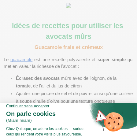
Idées de recettes pour utiliser les 
avocats mûrs
Guacamole frais et crémeux
Le 
guacamole
 est une recette polyvalente et 
super simple
 qui 
met en valeur la richesse de l'avocat : 
Écrasez des avocats
 mûrs avec de l'oignon, de la 
tomate
, de l'ail et du jus de citron
Ajoutez une pincée de sel et de poivre, ainsi qu'une cuillère 
à soupe d'huile d'olive pour une texture onctueuse
Vous pouvez servir avec des 
chips de maïs
 pour un 
apéritif 
convivial
, délicieux et une explosion de saveurs.