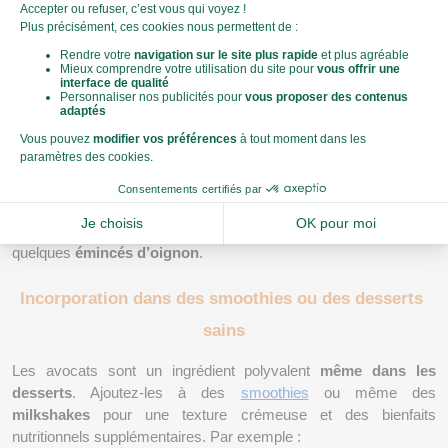
Salades gourmandes avec des tranches d'avocat
Les avocats tranchés 
ajoutent une touche de crémeux
 à 
n'importe quelle salade. Ajoutez-les à votre salade césar ou votre 
salade de lentilles
 pour un repas léger mais nourrissant, ou 
encore à une
 salade de fruits de mer
 pour un goût plus tropical.
Pour plus de saveur, vous pouvez assaisonner les 
tranches 
d'avocat 
avec un filet d'huile d'olive, un peu de vinaigre, des 
herbes fraîches comme la 
coriandre 
ou le persil, et même 
quelques 
émincés d’oignon
. 
Incorporation dans des smoothies ou des desserts 
sains
Les avocats sont un ingrédient polyvalent 
même dans les 
desserts
. Ajoutez-les à des 
smoothies
 ou même des 
milkshakes
 pour une texture crémeuse et des bienfaits 
nutritionnels supplémentaires. Par exemple : 