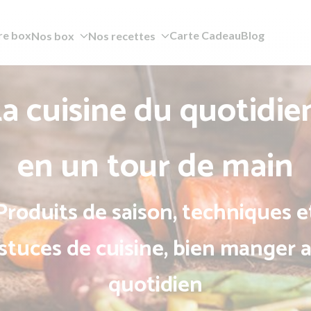
re box
Carte Cadeau
Blog
Nos box
Nos recettes
a cuisine du quotidie
en un tour de main
Produits de saison, techniques e
stuces de cuisine, bien manger 
quotidien