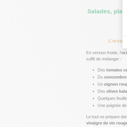
Salades, plat
L’orzo e
En version froide, l’
or
suffit de mélanger :
Des 
tomates c
Du 
concombre
Un 
oignon rou
Des 
olives kal
Quelques feuille
Une poignée de
Le tout se prépare da
vinaigre de vin roug