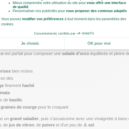
s chauds, accompagnements : comment intégr
quotidien ?
n salade : basilic, tomates cerises, olives kalamata et 
zo
 est parfait pour composer une 
salade d’orzo
 équilibrée et pleine d
erises
 bien mûres
 en dés
ge
 finement 
haché
amata
s de 
basilic
 
graines de courge
 pour le croquant
ns un 
grand saladier
, puis s’assaisonne avec une vinaigrette à base 
e
, de 
jus de citron
, de 
poivre
 et d’un peu de 
⚠ sel
.