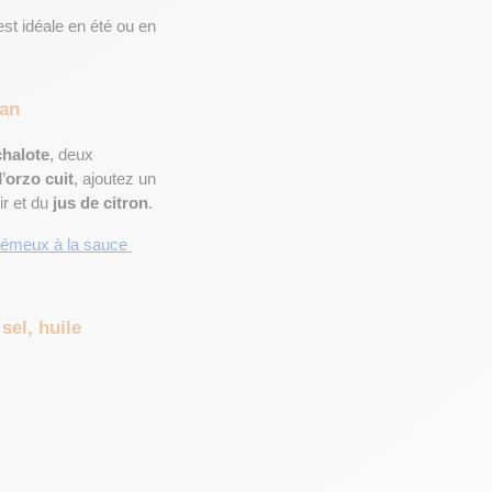
st idéale en été ou en 
san
chalote
, deux 
’
orzo cuit
, ajoutez un 
ir et du 
jus de citron
.
rémeux à la sauce 
sel, huile