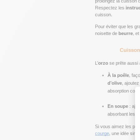
prolongez la cuisson d
Respectez les 
instru
cuisson.
Pour éviter que les gr
noisette de 
beurre
, e
Cuisson 
L’
orzo
 se prête aussi 
À la poêle
, faç
d’olive
, ajoutez
absorption comp
En soupe
 : ajo
absorbant les a
Si vous aimez les plat
courge
, une idée simp