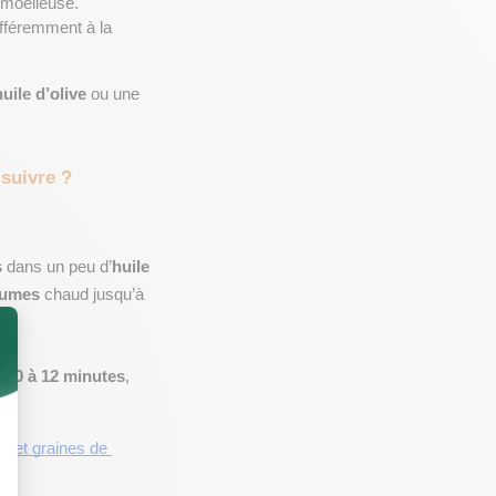
moelleuse. 
ifféremment à la 
huile d’olive
 ou une 
 suivre ?
s
 dans un peu d’
huile 
gumes
 chaud jusqu’à 
 
10 à 12 minutes
, 
r et graines de 