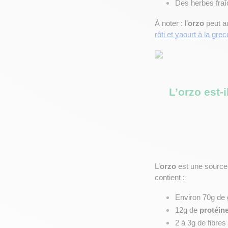
Des herbes fraî
À noter : l’
orzo
 peut 
rôti et yaourt à la gre
L’orzo est-i
L’
orzo
 est une source
contient :
Environ 70g de 
12g de 
protéin
2 à 3g de fibres