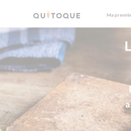
Ma premiè
L
a