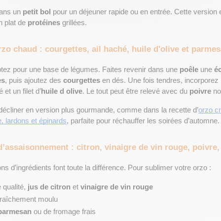
ans un 
petit bol
 pour un déjeuner rapide ou en entrée. Cette version e
plat de 
protéines
 grillées.
zo chaud : courgettes, ail haché, huile d'olive et parme
ptez pour une base de légumes. Faites revenir dans une 
poêle
 une 
é
es
, puis ajoutez des 
courgettes
 en dés. Une fois tendres, incorporez l
é et un filet d’
huile d olive
. Le tout peut être relevé avec du 
poivre
 no
 décliner en version plus gourmande, comme dans la recette d’
orzo c
 lardons et épinards
, parfaite pour réchauffer les soirées d’automne.
’assaisonnement : citron, vinaigre de vin rouge, poivre, 
s d’ingrédients font toute la différence. Pour sublimer votre orzo :
 qualité, 
jus de citron
 et 
vinaigre de vin rouge
 fraîchement moulu
parmesan
 ou de fromage frais