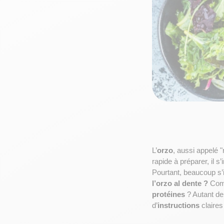
L’
orzo
, aussi appelé "r
rapide à préparer, il s’
Pourtant, beaucoup s’i
l’orzo al dente ?
 Com
protéines
 ? Autant d
d’
instructions
 claires