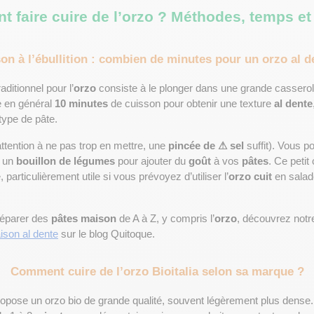
 faire cuire de l’orzo ? Méthodes, temps et
on à l’ébullition : combien de minutes pour un orzo al d
ditionnel pour l’
orzo
 en général 
10 minutes
 de cuisson pour obtenir une texture 
al dente
 type de pâte.
attention à ne pas trop en mettre, une 
pincée de ⚠ sel
 suffit). Vous 
 un 
bouillon de légumes
 pour ajouter du 
goût
 à vos 
pâtes
. Ce peti
particulièrement utile si vous prévoyez d’utiliser l’
orzo cuit
 en sala
éparer des 
pâtes maison
 de A à Z, y compris l’
orzo
, découvrez notr
ison al dente
 sur le blog Quitoque.
Comment cuire de l’orzo Bioitalia selon sa marque ?
propose un orzo bio de grande qualité, souvent légèrement plus dense. 