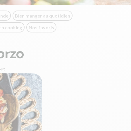
onde
Bien manger au quotidien
ch cooking
Nos favoris
orzo
out