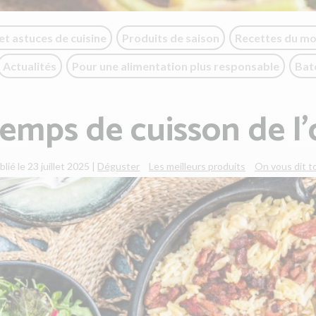
et astuces de cuisine
Produits de saison
Recettes du m
Actualités
Pour une alimentation plus responsable
Bat
temps de cuisson de l'
blié le 23 juillet 2025
|
Déguster
Les meilleurs produits
On vous dit t