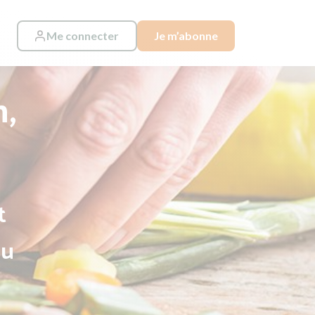
Me connecter
Je m’abonne
n,
t
au