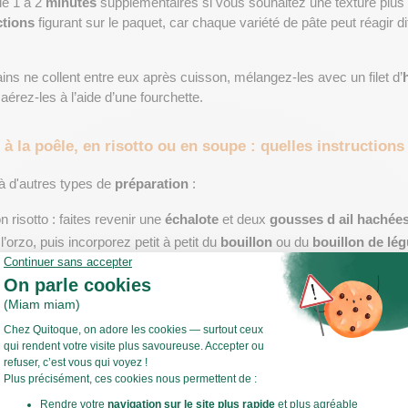
e 1 à 2 
minutes
 supplémentaires si vous souhaitez une texture plus 
ctions
 figurant sur le paquet, car chaque variété de pâte peut réagir d
ains ne collent entre eux après cuisson, mélangez-les avec un filet d’
t aérez-les à l’aide d’une fourchette.
à la poêle, en risotto ou en soupe : quelles instructions
à d'autres types de 
préparation
 :
on risotto : faites revenir une 
échalote
 et deux 
gousses d ail hachée
 l’orzo, puis incorporez petit à petit du 
bouillon
 ou du 
bouillon de lé
lète. Cette méthode prend environ 
15 à 18 minutes
.
utez l’orzo directement dans votre 
soupe
 ou minestrone. Il gonflera en
rômes du bouillon pour une texture fondante.
s onctueux, laissez-vous tenter par
l’orzo crémeux au brocoli, chedda
le et réconfortante proposée par Quitoque.