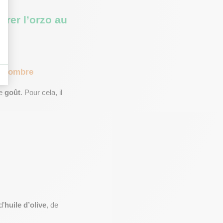
er l’orzo au 
concombre
e 
goût
. Pour cela, il 
d’
huile d’olive
, de 