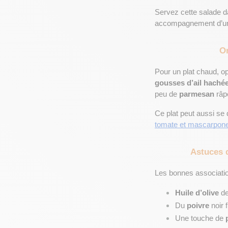
Servez cette salade d
accompagnement d’un 
Or
Pour un plat chaud, o
gousses d’ail haché
peu de 
parmesan
 râp
Ce plat peut aussi se
tomate et mascarpone,
Astuces d
Les bonnes association
Huile d’olive
 de
Du 
poivre
 noir
Une touche de 