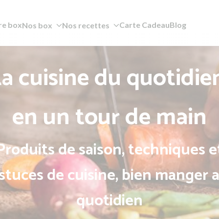
re box
Carte Cadeau
Blog
Nos box
Nos recettes
a cuisine du quotidie
en un tour de main
Produits de saison, techniques e
stuces de cuisine, bien manger 
quotidien