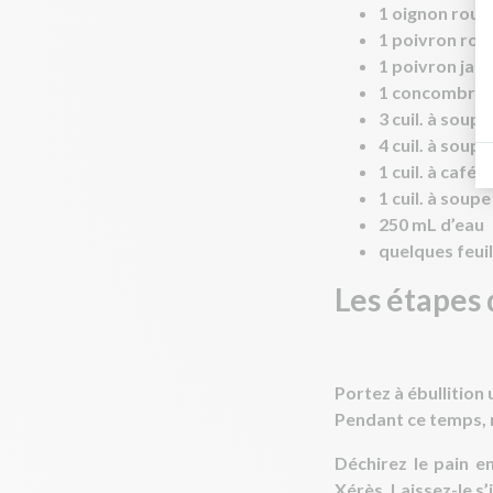
1 oignon roug
1 poivron rou
1 poivron jau
1 concombre
3 cuil. à soup
4 cuil. à soupe
1 cuil. à café
1 cuil. à soup
250 mL d’eau
quelques feuill
Les étapes d
Portez à ébullition
Pendant ce temps, r
Déchirez le pain e
Xérès. Laissez-le s