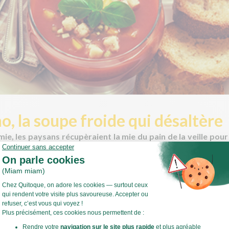
o, la soupe froide qui désaltère
ie, les paysans récupèraient la mie du pain de la veille pour
i un plat bien rassaisiant ! Ils l’écrasaient dans un mortier a
ail, avant de l’ajouter aux tomates et poivrons.
 pour 4 à 6 personnes :
es
l