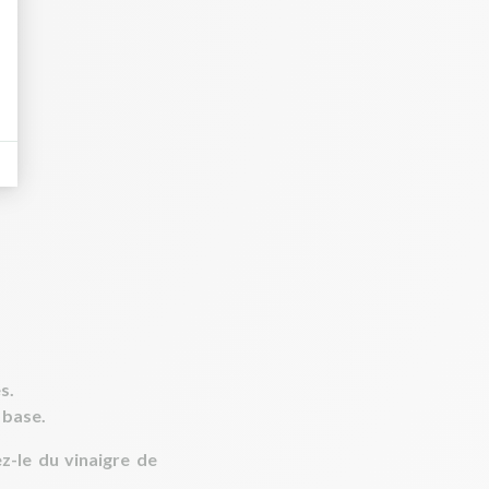
s.
r base.
z-le du vinaigre de