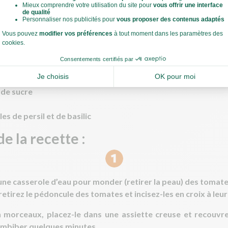
e
ge
ne
e de vinaigre de Xérès
 d’huile d’olive
 de piment d’espelette
e de sucre
es de persil et de basilic
e la recette :
 une casserole d’eau pour monder (retirer la peau) des tomate
etirez le pédoncule des tomates et incisez-les en croix à leu
n morceaux, placez-le dans une assiette creuse et recouvre
’imbiber quelques minutes.