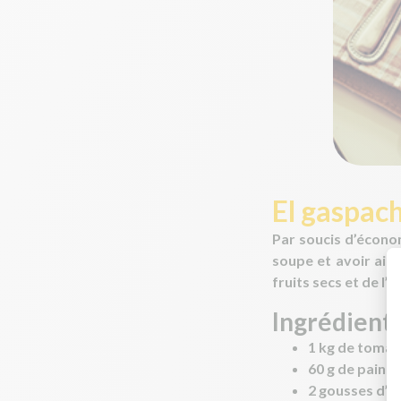
El gaspach
Par soucis d’économ
soupe et avoir ains
fruits secs et de l’
Ingrédients
1 kg de tomat
60 g de pain
2 gousses d’ai