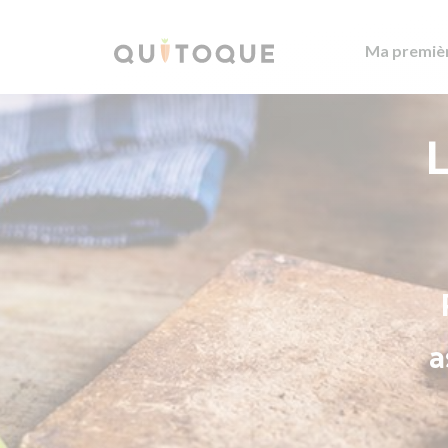
Ma premiè
L
a