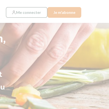
Me connecter
Je m’abonne
n,
t
au