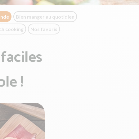
onde
Bien manger au quotidien
ch cooking
Nos favoris
faciles
le !