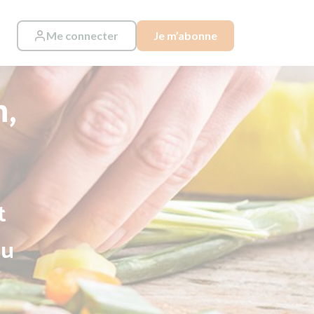
Me connecter
Je m’abonne
n,
t
au