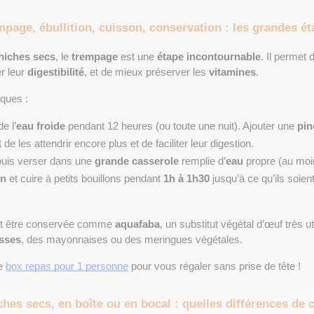
page, ébullition, cuisson, conservation : les grandes é
hiches secs
, le 
trempage
 est une 
étape incontournable
. Il permet 
r leur 
digestibilité
, et de mieux préserver les 
vitamines
.
iques :
e l’
eau froide
 pendant 12 heures (ou toute une nuit). Ajouter une 
pin
 de les attendrir encore plus et de faciliter leur digestion.
 puis verser dans une 
grande casserole
 remplie d’
eau
 propre (au moi
on
 et cuire à petits bouillons pendant 
1h à 1h30
 jusqu’à ce qu’ils soient
ut être conservée comme 
aquafaba
, un substitut végétal d’œuf très uti
sses
, des mayonnaises ou des meringues végétales.
e 
box repas pour 1 personne
 pour vous régaler sans prise de tête ! 
ches secs, en boîte ou en bocal : quelles différences de 