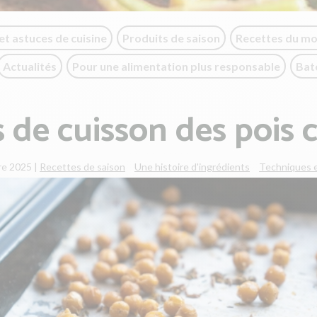
et astuces de cuisine
Produits de saison
Recettes du m
Actualités
Pour une alimentation plus responsable
Bat
de cuisson des pois 
re 2025
|
Recettes de saison
Une histoire d'ingrédients
Techniques e