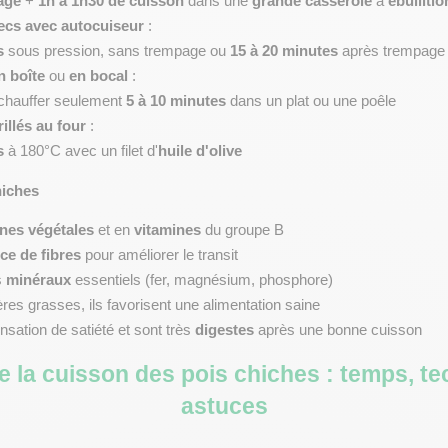
age
 + 
1h à 1h30 de cuisson
 dans une 
grande casserole
 à 
ébullitio
ecs avec autocuiseur
 :
s
 sous pression, sans trempage ou 
15 à 20 minutes
 après trempage
n boîte
 ou 
en bocal
 :
échauffer seulement 
5 à 10 minutes
 dans un plat ou une poêle
illés au four
 :
s
 à 180°C avec un filet d'
huile d'olive
hiches
ines végétales
 et en 
vitamines
 du groupe B
ce de fibres
 pour améliorer le transit
 
minéraux
 essentiels (fer, magnésium, phosphore)
res grasses, ils favorisent une alimentation saine
nsation de satiété et sont très 
digestes
 après une bonne cuisson
la cuisson des pois chiches : temps, tec
astuces