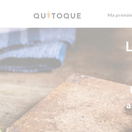
Ma premiè
L
a