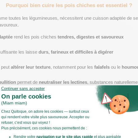
Pourquoi bien cuire les pois chiches est essentiel ?
me toutes les légumineuses, nécessitent une cuisson adaptée de ses 
avoureux. 
daptée
 rend les pois chiches 
tendres, digestes et savoureux
ffisante les laisse 
durs, farineux et difficiles à digérer
 peut 
altérer leur texture
, notamment pour les 
falafels
 ou le 
houmo
ullition
 permet de 
neutraliser les lectines
, substances naturelleme
n facilite leur intégration dans de nombreuses recettes : 
soupes
, 
s
 sélection de 
recettes de pois chiches par Quitoque
 ! 