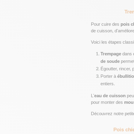
Trem
Pour cuire des 
pois c
de cuisson, d'améliore
Voici les étapes class
Trempage
 dans d
de soude
 permet
Égoutter, rincer,
Porter à 
ébulliti
entiers.
L'
eau de cuisson
 pe
pour monter des 
mou
Découvrez notre petit
Pois chi