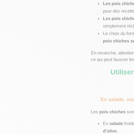
Les pois chich
pour des recette
Les pois chich
simplement récha
Le choix du for
pois chiches s
En revanche, attention 
ce qui peut fausser l
Utilise
En salade, so
Les 
pois chiches
 son
En 
salade
 froi
d'olive
.