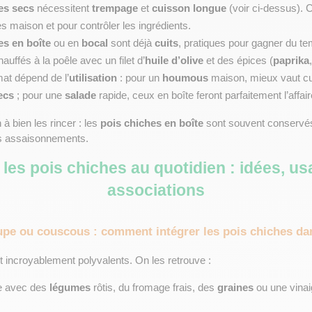
es secs
 nécessitent 
trempage
 et 
cuisson longue
 (voir ci-dessus). C
s maison et pour contrôler les ingrédients.
es en boîte
 ou en 
bocal
 sont déjà 
cuits
, pratiques pour gagner du tem
uffés à la poêle avec un filet d’
huile d’olive
 et des épices (
paprika
,
mat dépend de l’
utilisation
 : pour un 
houmous
ecs
 ; pour une 
salade
 rapide, ceux en boîte feront parfaitement l’affair
à bien les rincer : les 
pois chiches en boîte
 sont souvent conservé
es assaisonnements.
r les pois chiches au quotidien : idées, us
associations
upe ou couscous : comment intégrer les pois chiches da
t incroyablement polyvalents. On les retrouve :
de avec des 
légumes
 rôtis, du fromage frais, des 
graines
 ou une vinaig