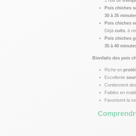
1 nuit de 
tremp
Pois chiches s
30 à 35 minute
Pois chiches e
Déjà 
cuits
, à r
Pois chiches gr
35 à 40 minute
Bienfaits des pois c
Riche en 
proté
Excellente 
sour
Contiennent des
Faibles en matiè
Favorisent la se
Comprendre 