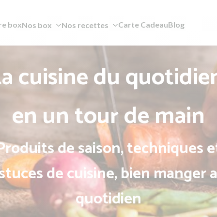
re box
Carte Cadeau
Blog
Nos box
Nos recettes
a cuisine du quotidie
en un tour de main
Produits de saison, techniques e
stuces de cuisine, bien manger 
quotidien