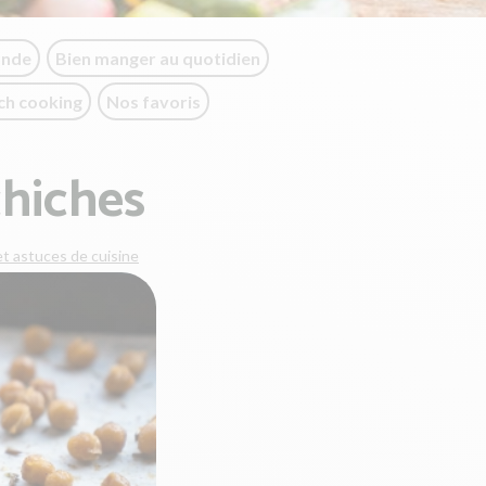
onde
Bien manger au quotidien
ch cooking
Nos favoris
chiches
t astuces de cuisine