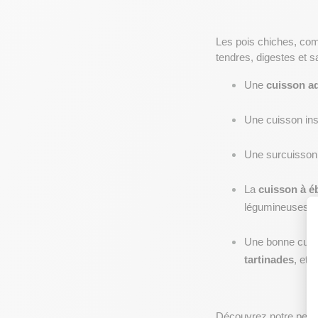
Les pois chiches, com
tendres, digestes et s
Une 
cuisson a
Une cuisson insu
Une surcuisson
La 
cuisson à éb
légumineuses
Une bonne cuisso
tartinades
, etc.
Découvrez notre petite