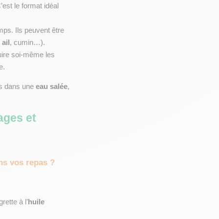
’est le format idéal 
ps. Ils peuvent être 
 
ail
, cumin…).
 maison, mieux vaut cuire soi-même les 
e.
s dans une 
eau salée
, 
ages et 
ns vos repas ?
rette à l’
huile 