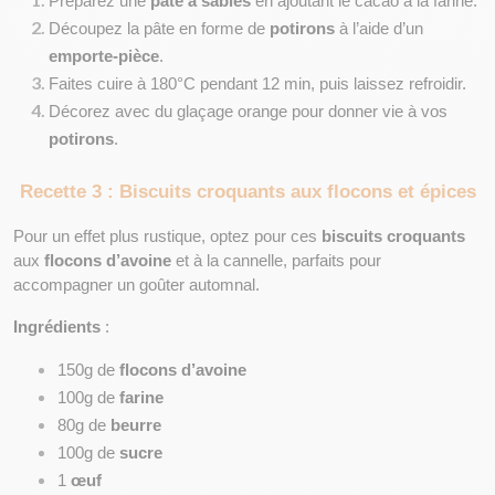
Préparez une 
pâte à sablés
 en ajoutant le cacao à la farine.
Découpez la pâte en forme de 
potirons
 à l’aide d’un 
emporte-pièce
.
Faites cuire à 180°C pendant 12 min, puis laissez refroidir.
Décorez avec du glaçage orange pour donner vie à vos 
potirons
.
Recette 3 : Biscuits croquants aux flocons et épices
Pour un effet plus rustique, optez pour ces 
biscuits croquants
aux 
flocons d’avoine
 et à la cannelle, parfaits pour 
accompagner un goûter automnal.
Ingrédients
 :
150g de 
flocons d’avoine
100g de 
farine
80g de 
beurre
100g de 
sucre
1 
œuf