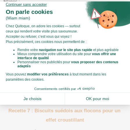
Étapes
 :
Préparez le 
brownie
 : faites fondre chocolat et beurre, 
ajoutez sucre, œufs et farine, versez dans un moule.
Préparez la pâte à 
cookies
 : mélangez beurre fondu, sucre, 
œuf, farine et pépites. Déposez sur le brownie.
Cuisez à 180°C pendant 25-30 min.
Faites chauffer les
 framboises
 avec le sucre et le 
jus de 
citron
, mixez et filtrez.
Versez la sauce sur les morceaux de brookie pour un effet 
"sanglant".
Retrouvez notre 
recette de brookie d’Halloween
 complète !
Recette 7 : Biscuits suédois aux flocons pour un 
effet croustillant