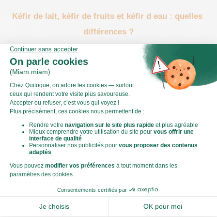
Kéfir de lait, kéfir de fruits et kéfir d eau : quelles 
différences ?
Le 
kéfir de lait
 est préparé avec du lait animal, souvent du lait de 
vache, de chèvre ou de brebis. Sa texture est généralement plus 
dense et crémeuse. Il peut se rapprocher d’un yaourt à boire, 
même si son goût reste bien particulier.
Le 
kéfir de fruits
 est préparé à partir d’eau, de sucre, de fruits 
séchés et de grains spécifiques. Il peut être légèrement pétillant, 
surtout lorsqu’il repose une seconde fois dans une bouteille 
fermée. Cette version offre souvent un goût plus frais et plus 
léger.
Le 
kéfir d eau
 désigne généralement la version sans lait. Les 
grains utilisés ne sont pas les mêmes que ceux du kéfir de lait. 
Ils ont besoin d’une base sucrée pour fermenter. Des fruits 
séchés, des agrumes ou des herbes peuvent ensuite être 
ajoutés pour faire varier les saveurs.