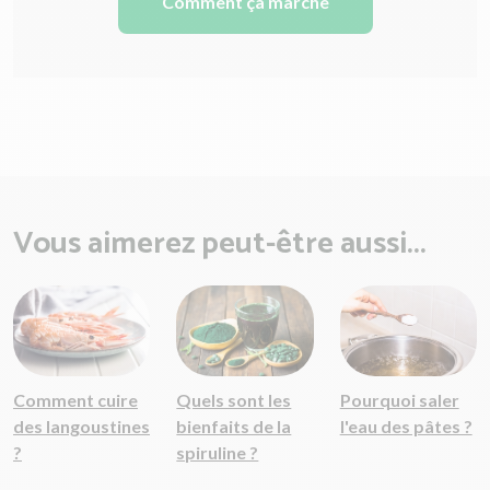
Comment ça marche
Vous aimerez peut-être aussi...
Comment cuire
Quels sont les
Pourquoi saler
des langoustines
bienfaits de la
l'eau des pâtes ?
?
spiruline ?