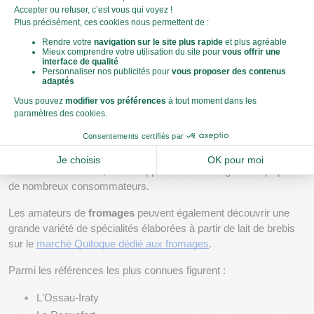
dans son alimentation quotidienne ?
Yaourt au lait de brebis, fromages et produits à base 
de ferments
Le lait de brebis se retrouve aujourd'hui dans de nombreux 
produits du quotidien.
Le 
yaourt au lait de brebis
 est particulièrement apprécié pour 
sa douceur et sa texture crémeuse. Grâce aux 
ferments
 utilisés 
lors de sa fabrication, il développe une saveur agréable qui plaît à 
de nombreux consommateurs.
Les amateurs de 
fromages
 peuvent également découvrir une 
grande variété de spécialités élaborées à partir de lait de brebis 
sur le
marché Quitoque dédié aux fromages
.
Parmi les références les plus connues figurent :
L'Ossau-Iraty