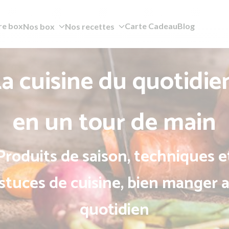
re box
Carte Cadeau
Blog
Nos box
Nos recettes
a cuisine du quotidie
en un tour de main
Produits de saison, techniques e
stuces de cuisine, bien manger 
quotidien