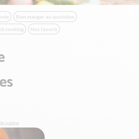
onde
Bien manger au quotidien
ch cooking
Nos favoris
e
es
de cuisine