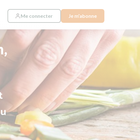
Me connecter
Je m’abonne
n,
t
au