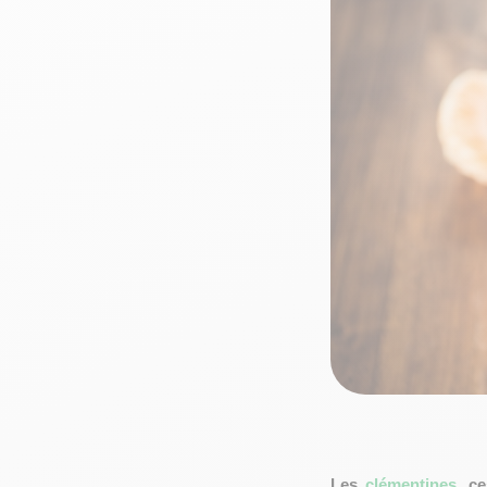
Les
clémentines
, c