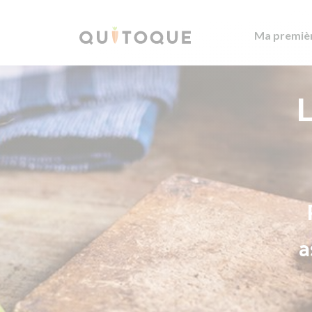
Ma premiè
L
a