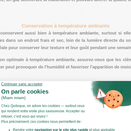
Conservation à température ambiante
 conservent aussi bien à température ambiante, surtout si el
es dans un endroit frais et sec, loin de la lumière directe du so
éale pour conserver leur texture et leur goût pendant une semain
on optimale à température ambiante,
assurez-vous que les clé
ler peut provoquer de l'humidité et favoriser l'apparition de mois
Utilisation du congélateur pour les clémentines
 également une option pour conserver les clémentines sur 
tiers ou en tranches pour les utiliser plus tard dans vos recett
thies ou les desserts glacés.
es clémentines, assurez-vous de les laver et de les sécher. 