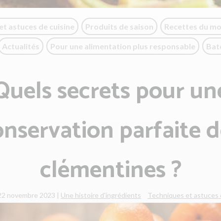
et astuces de cuisine
Produits de saison
Recettes du m
Actualités
Pour une alimentation plus responsable
Bat
Quels secrets pour un
onservation parfaite d
clémentines ?
 22 novembre 2023
|
Une histoire d'ingrédients
Techniques et astuces 