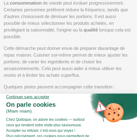
La 
consommation
 de viande peut évoluer progressivement. 
Certaines personnes préfèrent réduire la fréquence, tandis que 
d’autres choisissent de diminuer les portions. Il est aussi 
possible de mieux sélectionner les produits achetés, en 
privilégiant la saisonnalité, l’origine ou la 
qualité
 lorsque cela est 
possible.
Cette démarche peut donner envie de préparer davantage de 
repas maison. Cuisiner soi-même permet de mieux ajuster les 
portions, de varier les ingrédients et de choisir les 
assaisonnements. Cela peut aussi aider à mieux utiliser les 
restes et à limiter les achats superflus.
Quelques pistes peuvent accompagner cette transition :
Choisir
 Des produits adaptés à son budget et à ses 
habitudes
Prévoir
 Des menus variés pour simplifier les courses
Alterner
 Les repas végétaux et les repas avec produits 
animaux
Privilégier
 Des produits de saison pour renouveler les 