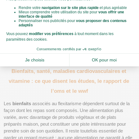
idées
Rechercher
 Une meilleure qualité plutôt qu’une 
consommation automatique
Pour vous aider à structurer vos menus, une
box repas équilibré 
Quitoque
 peut apporter des idées de plats variés et faciles à 
cuisiner. Elle permet d’explorer différentes associations, sans 
avoir à chercher de nouvelles recettes chaque semaine.
Bienfaits, santé, maladies cardiovasculaires et 
vitamine : ce que disent les études, le rapport de 
l’oms et le wwf
Les 
bienfaits
 associés au flexitarisme dépendent surtout de la 
façon dont les repas sont composés. Une alimentation plus 
variée, avec davantage de produits végétaux et de plats 
préparés maison, peut constituer une piste intéressante pour 
prendre soin de son quotidien. Il reste toutefois essentiel de 
garder un regard mesuré : aucune alimentation ne garantit à elle 