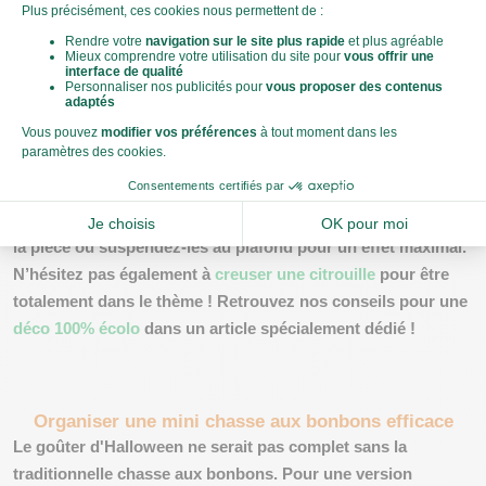
La mise en scène : bougies et toiles d'araignée
Pour un goûter d'Halloween réussi, l'ambiance joue un rôle
clé. Avec quelques bougies disposées stratégiquement, vous
pouvez créer une atmosphère mystérieuse en un instant.
Choisissez des bougies de différentes tailles et formes pour
varier l'effet. Les toiles d'araignée, faciles à réaliser avec du
coton ou à acheter toutes faites, ajoutent cette touche
effrayante recherchée. Vous pouvez les placer aux coins de
la pièce ou suspendez-les au plafond pour un effet maximal.
N’hésitez pas également à
creuser une citrouille
pour être
totalement dans le thème ! Retrouvez nos conseils pour une
déco 100% écolo
dans un article spécialement dédié !
Organiser une mini chasse aux bonbons efficace
Le goûter d'Halloween ne serait pas complet sans la
traditionnelle
chasse aux bonbons
. Pour une version