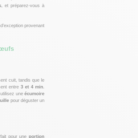
s
, et préparez-vous à 
d’exception provenant 
œufs 
 est totalement cuit, tandis que le 
ent entre 
3 et 4 min
. 
 utilisez une 
écumoire
uille
 pour déguster un 
fait pour une 
portion 