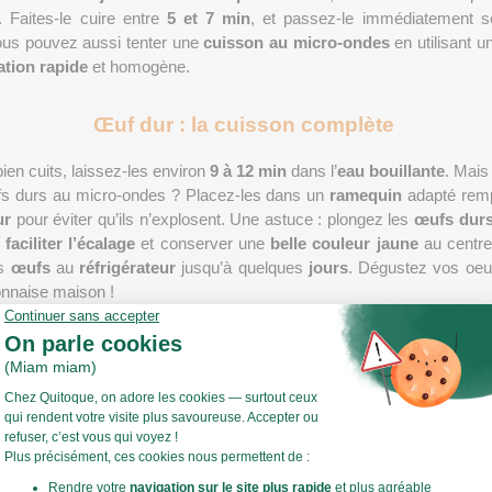
 Faites-le cuire entre 
5 et 7 min
, et passez-le immédiatement so
ous pouvez aussi tenter une 
cuisson au micro-ondes
 en utilisant u
ation rapide
 et homogène.
Œuf dur : la cuisson complète 
bien cuits, laissez-les environ 
9 à 12 min
 dans l’
eau bouillante
. Mais
fs durs au micro-ondes ? Placez-les dans un 
ramequin
 adapté remp
ur
 pour éviter qu’ils n’explosent. Une astuce : plongez les 
œufs dur
 
faciliter l’écalage
 et conserver une 
belle couleur jaune
 au centre
s 
œufs
 au 
réfrigérateur 
jusqu’à quelques 
jours
. Dégustez vos oeu
onnaise maison !
Œuf poché 
'œuf poché est une technique culinaire à part. Plongé dans une eau fr
uit en 
3 à 4 min
. Le jaune doit rester liquide et le blanc enveloppant
ques comme les Eggs Benedict ou simplement posé sur une salade ve
un oeuf.