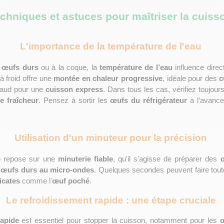
chniques et astuces pour maîtriser la cuiss
L'importance de la température de l'eau 
 
œufs durs
 ou à la coque, la 
température de l’eau
 influence dire
 froid offre une 
montée en chaleur progressive
, idéale pour des 
c
aud pour une 
cuisson express
. Dans tous les cas, vérifiez toujours
e fraîcheur
. Pensez à sortir les 
œufs du réfrigérateur
 à l’avance
Utilisation d'un minuteur pour la précision 
e
 repose sur une 
minuterie fiable
, qu'il s'agisse de préparer des 
 
œufs durs au micro-ondes
. Quelques secondes peuvent faire toute 
icates
 comme l'
œuf poché
.
Le refroidissement rapide : une étape cruciale 
rapide
 est essentiel pour stopper la cuisson, notamment pour les 
œ