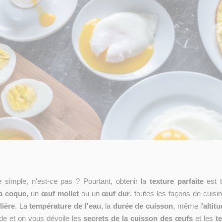
 simple, n'est-ce pas ? Pourtant, obtenir la 
texture parfaite
 est 
la coque
, un 
œuf mollet
 ou un 
œuf dur
, toutes les façons de cuisin
lière
. La 
température de l'eau
, la 
durée de cuisson
, même l'
altit
ide et on vous dévoile les 
secrets de la cuisson des œufs
 et les 
t