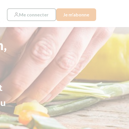
Me connecter
Je m’abonne
n,
t
au