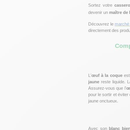
Sortez votre 
cassero
devenir un 
maître de
Découvrez le 
marché
directement des produ
Comp
L'
œuf à la coque
 es
jaune
 reste liquide. 
Assurez-vous que l'
œ
pour le sortir et évit
jaune onctueux.
Avec son 
blanc bien