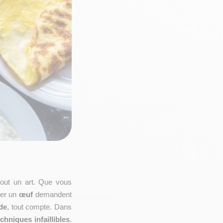
tout un art. Que vous 
er un 
œuf
 demandent 
ude
, tout compte. Dans 
echniques infaillibles
. 