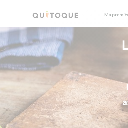
Ma premiè
L
a