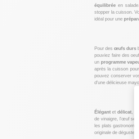
équilibrée
 en salade.
stopper la cuisson. V
idéal pour une 
prépar
Pour des 
œufs durs
 
pouviez faire des oeu
un 
programme vape
après la cuisson pour
pouvez conserver vo
d’une délicieuse may
Élégant 
et 
délicat
, l
de vinaigre, l'œuf se c
les plats gastronomi
originale de déguster 