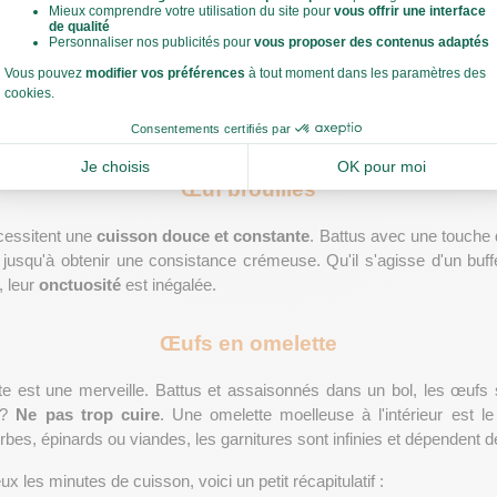
Œuf au plat
au plat présente un 
blanc
 légèrement croustillant et un jaune coulan
isantes. Le secret? Une poêle bien chaude et un peu de matière gras
 compagnon idéal et facile des 
petits-déjeuners copieux
.
Œuf brouillés
cessitent une 
cuisson douce et constante
. Battus avec une touche d
 jusqu'à obtenir une consistance crémeuse. Qu'il s'agisse d'un buff
 leur 
onctuosité 
est inégalée.
Œufs en omelette
te est une merveille. Battus et assaisonnés dans un bol, les œufs
é? 
Ne pas trop cuire
. Une omelette moelleuse à l'intérieur est l
bes, épinards ou viandes, les garnitures sont infinies et dépendent 
 les minutes de cuisson, voici un petit récapitulatif : 