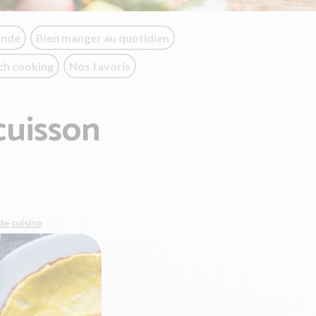
onde
Bien manger au quotidien
ch cooking
Nos favoris
cuisson
de cuisine