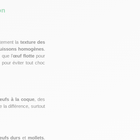
on 
ctement la 
texture des 
uissons homogènes
. 
 que l’
œuf flotte
 pour 
 pour éviter tout choc 
œufs à la coque
, des 
la différence, surtout 
ufs durs
 et 
mollets
. 