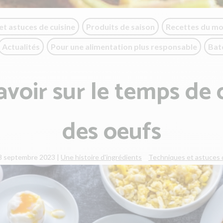
et astuces de cuisine
Produits de saison
Recettes du m
Actualités
Pour une alimentation plus responsable
Bat
avoir sur le temps de 
des oeufs
 8 septembre 2023
|
Une histoire d'ingrédients
Techniques et astuces 