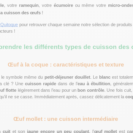
le
, votre 
ramequin
, votre 
écumoire
 ou même votre 
micro-onde
 la cuisson des œufs
 !
 Quitoque
 pour retrouver chaque semaine notre sélection de produits 
cteurs !
rendre les différents types de cuisson des 
Œuf à la coque : caractéristiques et texture 
t le symbole même du 
petit-déjeuner douillet
. Le 
blanc
La clé ? Une 
cuisson rapide
 dans de l’
eau à ébullition
, généralem
uf flotte
 légèrement dans l’eau pour un 
bon contrôle
. Une fois cuit,
er qu’il ne se casse. Immédiatement après, cassez délicatement la 
coq
Œuf mollet : une cuisson intermédiaire 
 cuit
 et son 
jaune encore un peu coulant
, l'
œuf mollet
 est par