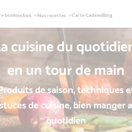
re box
Carte Cadeau
Blog
Nos box
Nos recettes
a cuisine du quotidie
en un tour de main
Produits de saison, techniques e
stuces de cuisine, bien manger 
quotidien