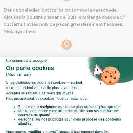
Dans un saladier, battez les œufs avec la cassonade.
Ajoutez la poudre d'amande, puis le mélange chocolat /
butternut et les noix de pécan grossièrement hachées.
Mélangez bien.
Astuce :
Pour plus de gourmandise, gardez quelques noix pour
décorer votre gâteau.
Versez la préparation dans un moule préalablement
tapissé de papier cuisson et enfournez 25 minutes au
four.
C'est prêt !