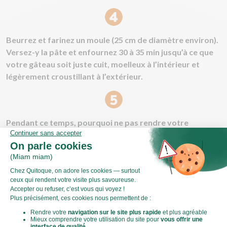
Beurrez et farinez un moule (25 cm de diamètre environ).
Versez-y la pâte et enfournez 30 à 35 min jusqu’à ce que
votre gâteau soit juste cuit, moelleux à l’intérieur et
légèrement croustillant à l’extérieur.
Pendant ce temps, pourquoi ne pas rendre votre
moelleux encore plus gourmand en préparant un glaçage
?
Cassez le chocolat en morceaux et faites-le fondre, au
micro-ondes ou au bain marie. Une fois fondu, ajoutez-y
la crème liquide et mélangez bien.
Enfin, versez le sucre glace et mélangez jusqu’à ce que le
glaçage soit lisse et brillant.