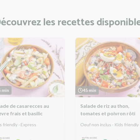
écouvrez les recettes disponibl
5 min
45 min
lade de casarecces au
Salade de riz au thon,
vre frais et basilic
tomates et poivron rôti
s friendly · Express
Oeuf non inclus · Kids friendly