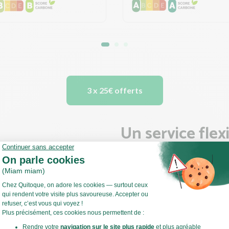
3 x 25€ offerts
Un service flex
engagement
Avec Quitoque, oubliez la c
pour vous
simplifier la vie
:
courses. Nos paniers repas 
en France (sauf Corse).