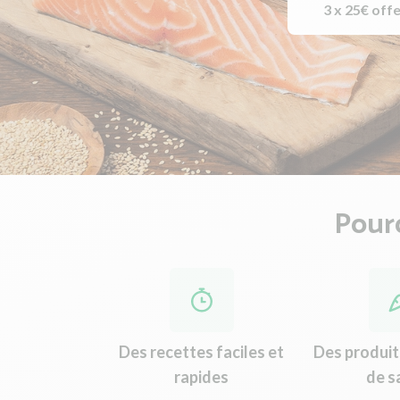
3 x 25€ off
Pourq
Des recettes faciles et
Des produit
rapides
de s