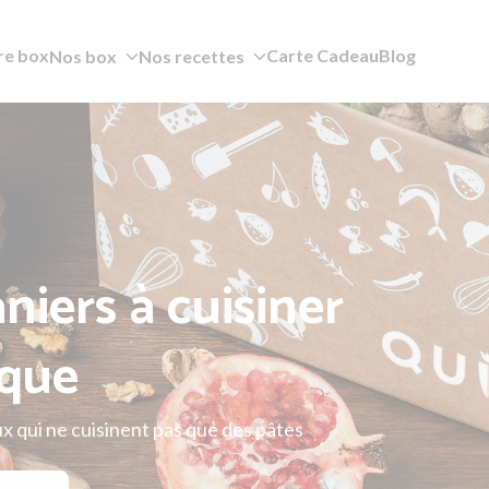
re box
Carte Cadeau
Blog
Nos box
Nos recettes
niers à cuisiner
que
x qui ne cuisinent pas que des pâtes