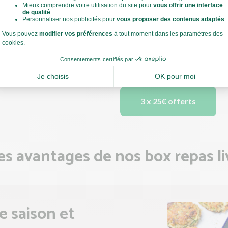
Chaque semaine, découvrez 4
avec des ingrédients frais e
conçus pour tous les goûts e
gourmands, végétariens ou f
s'adaptent à vos préférence
possibilité de résilier à to
3 x 25€ offerts
es avantages de nos box repas li
e saison et