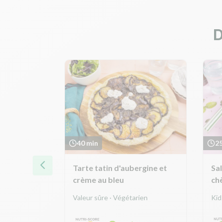
D
40 min
2
oitrine
Tarte tatin d'aubergine et
Sa
 et burrata
crème au bleu
chè
s
Valeur sûre · Végétarien
Kid