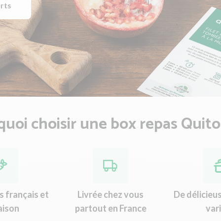
erts
uoi choisir une box repas Quit
s français et
Livrée chez vous
De délicieu
aison
partout en France
var