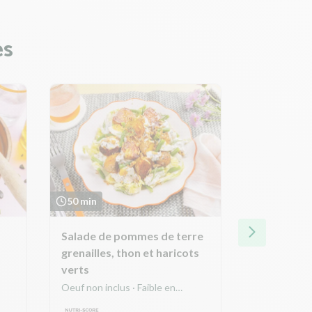
es
50 min
1h25
Salade de pommes de terre
Poulet rôti
grenailles, thon et haricots
ratatouill
verts
terre
Oeuf non inclus · Faible en
Kids friendly
calories