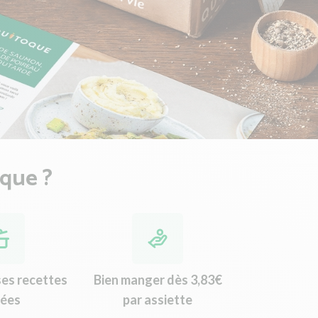
oque ?
ses recettes
Bien manger dès 3,83€
iées
par assiette