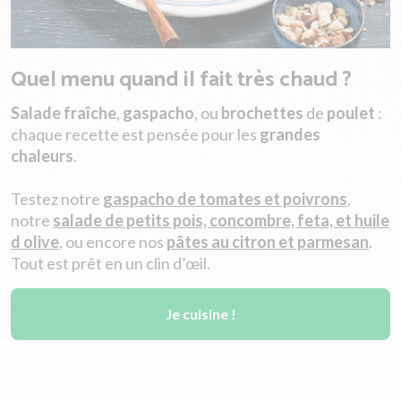
Quel menu quand il fait très chaud ?
Salade fraîche
,
gaspacho
, ou
brochettes
de
poulet
:
chaque recette est pensée pour les
grandes
chaleurs
.
Testez notre
gaspacho de tomates et poivrons
,
notre
salade de petits pois, concombre, feta, et huile
d olive
, ou encore nos
pâtes au citron et parmesan
.
Tout est prêt en un clin d’œil.
Je cuisine !