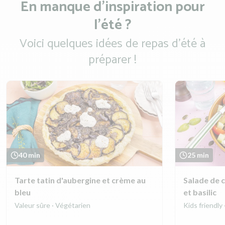
En manque d’inspiration pour
l'été ?
Voici quelques idées de repas d'été à
préparer !
40 min
25 min
Tarte tatin d'aubergine et crème au
Salade de c
bleu
et basilic
Valeur sûre · Végétarien
Kids friendly