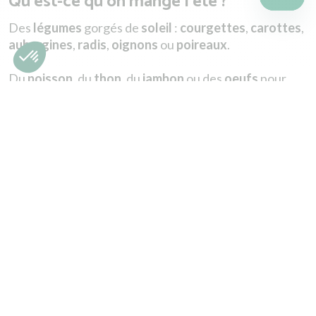
Qu'est-ce qu'on mange l'été ?
Des
légumes
gorgés de
soleil
:
courgettes
,
carottes
,
aubergines
,
radis
,
oignons
ou
poireaux
.
Du
poisson
, du
thon
, du
jambon
ou des
oeufs
pour
varier les plaisirs.
En
dessert
, une belle
pastèque
, un
yaourt
ou un
gâteau
express à la farine légère, pour le
midi
comme
le
soir
.
Des idées de repas pour tous les jours de la
semaine
Lundi
Mardi