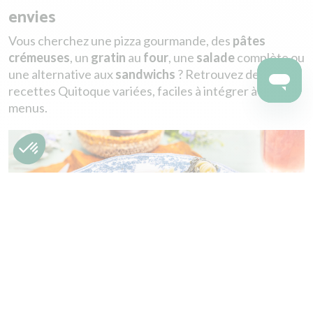
envies
Vous cherchez une pizza gourmande, des
pâtes
crémeuses
, un
gratin
au
four
, une
salade
complète ou
une alternative aux
sandwichs
? Retrouvez des
recettes Quitoque variées, faciles à intégrer à vos
menus.