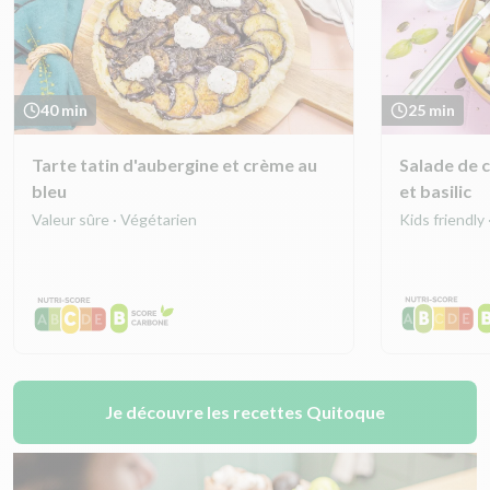
40 min
25 min
Tarte tatin d'aubergine et crème au
Salade de c
bleu
et basilic
Valeur sûre · Végétarien
Kids friendly
Je découvre les recettes Quitoque