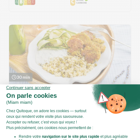
30 min
Bowl de smashed falafels, haricots verts et
sauce herbacée
Découverte · Végétarien